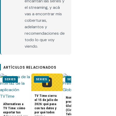
encantan las series y
el streaming, y acá
vas a encontrar mis
coberturas,
adelantos y
recomendaciones de
todo lo que voy
viendo.
ARTÍCULOS RELACIONADOS
SERIES
SERIES
SERIES
SERIES
TV Time cierra
Nominados a los
El Juego del
el 15 de julio de
premios Golden
Calamar:
2026: qué pasa
Alternativas a
Globes 2025
Temporada 2 
con tus datos y
TV Time: cómo
(Cine y
ya tienen fe
por qué todos
exportar tus
Televisión)
de estreno