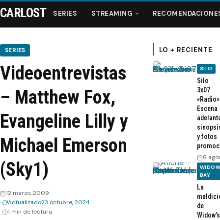
CARLOST
SERIES
STREAMING
RECOMENDACIONE
LO + RECIENTE
SERIES
Videoentrevistas
SILO
Series
Silo
3x07
– Matthew Fox,
«Radio»
Streaming
Escena
Evangeline Lilly y
adelant
sinopsi
Recomendaciones
y fotos
Michael Emerson
promoc
Videos
6 ago
(Sky1)
WIDOW
BAY
Webisodios
La
12 marzo, 2009
maldici
Actualizado
23 octubre, 2024
de
1 min de lectura
Widow’s