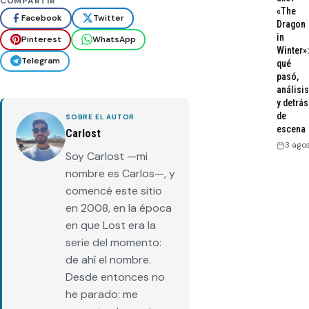
COMPARTIR
«The
Facebook
Twitter
Dragon
in
Pinterest
WhatsApp
Winter»:
Telegram
qué
pasó,
análisis
y detrás
de
SOBRE EL AUTOR
escena
Carlost
3 ago
Soy Carlost —mi
nombre es Carlos—, y
comencé este sitio
en 2008, en la época
en que Lost era la
serie del momento:
de ahí el nombre.
Desde entonces no
he parado: me