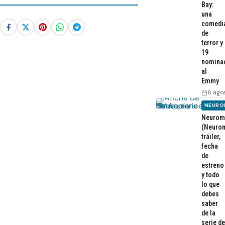
Bay:
una
comedi
de
terror y
19
nomina
al
Emmy
6 ago
NEURO
Neurom
(Neurom
tráiler,
fecha
de
estreno
y todo
lo que
debes
saber
de la
serie de