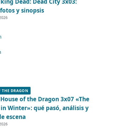
king Dead: Dead City 3x03:
fotos y sinopsis
 2026
F THE DRAGON
 House of the Dragon 3x07 «The
in Winter»: qué pasó, análisis y
de escena
 2026