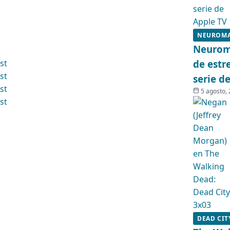
NEUROM
Neuroma
de estr
serie d
5 agosto,
DEAD CIT