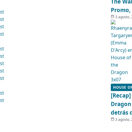
The Wal
Promo, 
3 agosto,
HOUSE O
[Recap]
Dragon 
detrás 
3 agosto,