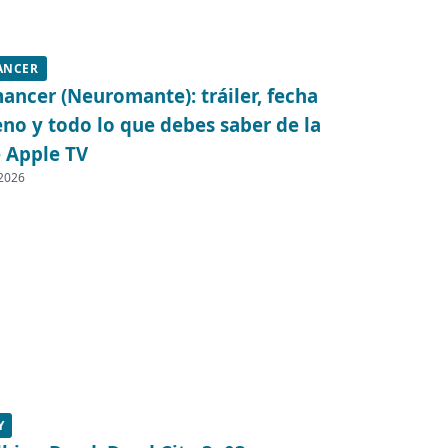
ANCER
ncer (Neuromante): tráiler, fecha
eno y todo lo que debes saber de la
e Apple TV
 2026
Y