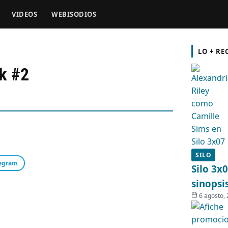
VIDEOS
WEBISODIOS
LO + RE
k #2
SILO
egram
Silo 3x
sinopsi
6 agosto,