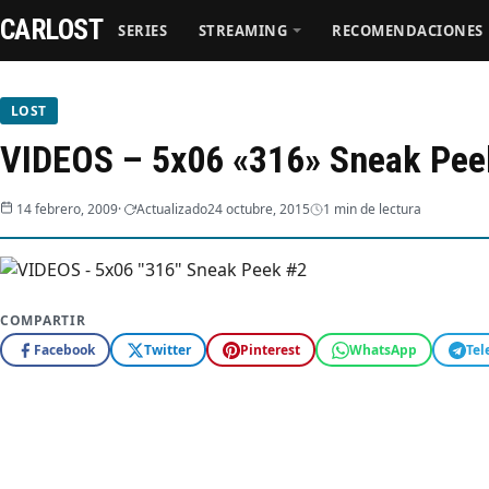
CARLOST
SERIES
STREAMING
RECOMENDACIONES
Series
LOST
VIDEOS – 5x06 «316» Sneak Pee
Streaming
14 febrero, 2009
Actualizado
24 octubre, 2015
1 min de lectura
Recomendaciones
Videos
COMPARTIR
Webisodios
Facebook
Twitter
Pinterest
WhatsApp
Tel