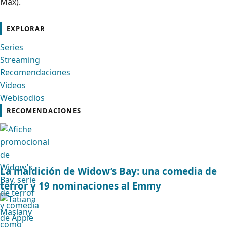
Max).
cebook
Instagram
Contacto
Pinterest
Telegram
Twitter
TikTok
YouTube
EXPLORAR
Series
Streaming
Recomendaciones
Videos
Webisodios
RECOMENDACIONES
La maldición de Widow’s Bay: una comedia de
terror y 19 nominaciones al Emmy