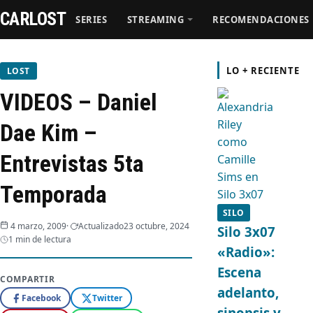
CARLOST
SERIES
STREAMING
RECOMENDACIONES
Series
LO + RECIENTE
LOST
VIDEOS – Daniel
Streaming
Dae Kim –
Recomendaciones
Entrevistas 5ta
Videos
Temporada
SILO
Webisodios
4 marzo, 2009
Actualizado
23 octubre, 2024
Silo 3x07
1 min de lectura
«Radio»:
Escena
COMPARTIR
adelanto,
Facebook
Twitter
sinopsis y