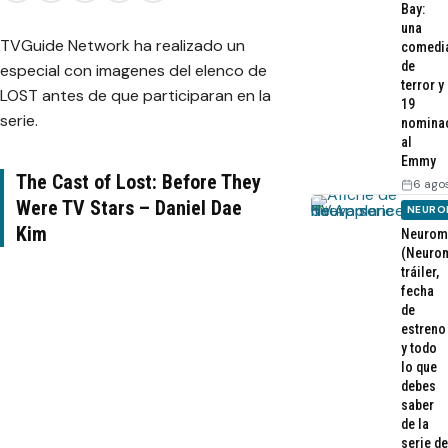
Bay:
una
TVGuide Network ha realizado un
comedi
de
especial con imagenes del elenco de
terror y
LOST antes de que participaran en la
19
serie.
nomina
al
Emmy
The Cast of Lost: Before They
6 ago
Were TV Stars – Daniel Dae
NEURO
Kim
Neurom
(Neurom
tráiler,
fecha
de
estreno
y todo
lo que
debes
saber
de la
serie de