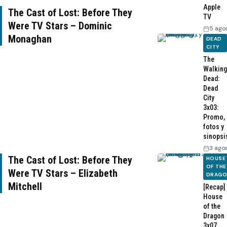
Apple
The Cast of Lost: Before They
TV
Were TV Stars – Dominic
5 ago
Monaghan
DEAD
CITY
The
Walking
Dead:
Dead
City
3x03:
Promo,
fotos y
sinopsi
3 ago
The Cast of Lost: Before They
HOUSE
OF THE
Were TV Stars – Elizabeth
DRAG
Mitchell
[Recap]
House
of the
Dragon
3x07