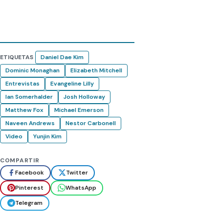
ETIQUETAS
Daniel Dae Kim
Dominic Monaghan
Elizabeth Mitchell
Entrevistas
Evangeline Lilly
Ian Somerhalder
Josh Holloway
Matthew Fox
Michael Emerson
Naveen Andrews
Nestor Carbonell
Video
Yunjin Kim
COMPARTIR
Facebook
Twitter
Pinterest
WhatsApp
Telegram