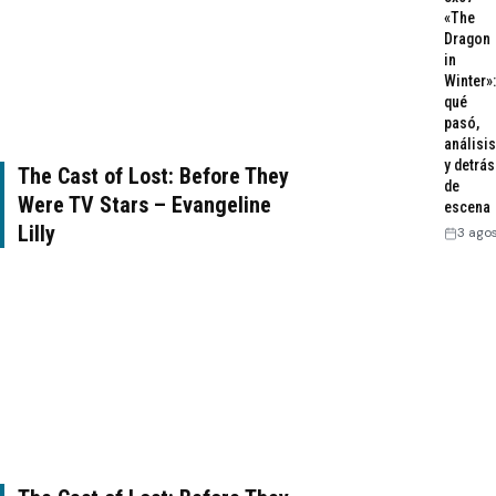
«The
Dragon
in
Winter»:
qué
pasó,
análisis
y detrás
The Cast of Lost: Before They
de
Were TV Stars – Evangeline
escena
Lilly
3 ago