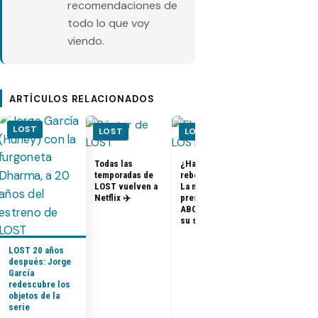
recomendaciones de
todo lo que voy
viendo.
ARTÍCULOS RELACIONADOS
LOST
LOST
LOST
LOST
Todas las
¿Habrá un
temporadas de
reboot de Lost?
FOTOS + VID
LOST vuelven a
La nueva
– Elenco de 
Netflix ✈️
presidenta de
en el PaleyF
ABC dice que es
2014
su sueño
LOST 20 años
después: Jorge
García
redescubre los
objetos de la
serie