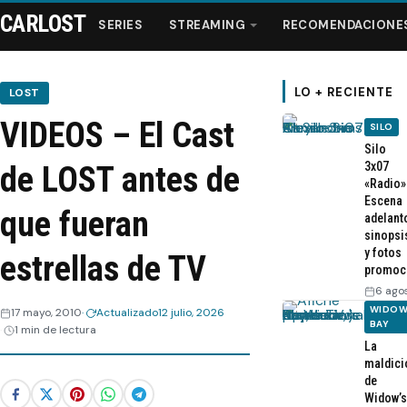
CARLOST
SERIES
STREAMING
RECOMENDACIONE
LO + RECIENTE
LOST
VIDEOS – El Cast
SILO
Series
Silo
3x07
de LOST antes de
«Radio»
Streaming
Escena
que fueran
adelant
sinopsi
Recomendaciones
y fotos
estrellas de TV
promoc
Videos
6 ago
WIDOW
17 mayo, 2010
Actualizado
12 julio, 2026
BAY
1 min de lectura
Webisodios
La
maldici
de
Widow’s