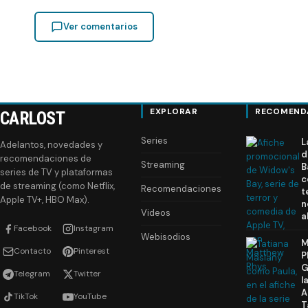
Ver comentarios
EXPLORAR
RECOMEND
CARLOST
Series
L
Adelantos, novedades y
d
recomendaciones de
Streaming
B
series de TV y plataformas
c
de streaming (como Netflix,
Recomendaciones
t
Apple TV+, HBO Max).
n
Videos
a
Facebook
Instagram
Webisodios
M
Contacto
Pinterest
P
G
Telegram
Twitter
l
A
TikTok
YouTube
T