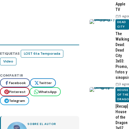
Apple
TV
5 ago
DEAD
CITY
The
Walking
Dead:
Dead
ETIQUETAS
LOST 6ta Temporada
City
3x03:
Video
Promo,
fotos y
COMPARTIR
sinopsi
Facebook
Twitter
3 ago
HOUSE
Pinterest
WhatsApp
OF THE
DRAG
Telegram
[Recap]
House
of the
Dragon
SOBRE EL AUTOR
3x07