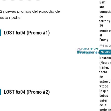
Bay:
una
2 nuevas promos del episodio de
comedi
de
esta noche.
terror y
19
nomina
LOST 6x04 (Promo #1)
al
Emmy
6 ago
NEURO
Neurom
(Neurom
tráiler,
fecha
de
estreno
y todo
LOST 6x04 (Promo #2)
lo que
debes
saber
de la
serie de