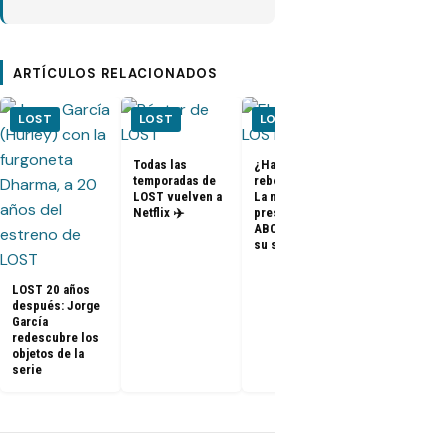
ARTÍCULOS RELACIONADOS
LOST
LOST
LOST
LOST
Todas las
¿Habrá un
temporadas de
reboot de Lost?
FOTOS + VID
LOST vuelven a
La nueva
– Elenco de 
Netflix ✈️
presidenta de
en el PaleyF
ABC dice que es
2014
su sueño
LOST 20 años
después: Jorge
García
redescubre los
objetos de la
serie