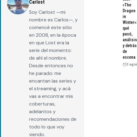
Carlost
«The
Dragon
Soy Carlost —mi
in
nombre es Carlos—, y
Winter»:
comencé este sitio
qué
pasó,
en 2008, en la época
análisis
en que Lost era la
y detrás
serie del momento:
de
escena
de ahí el nombre.
3 ago
Desde entonces no
he parado: me
encantan las series y
el streaming, y acá
vas a encontrar mis
coberturas,
adelantos y
recomendaciones de
todo lo que voy
viendo.