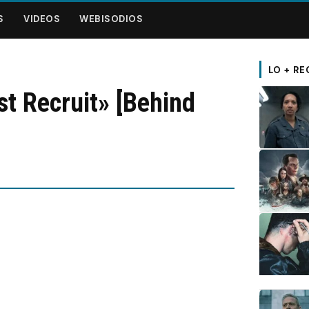
S
VIDEOS
WEBISODIOS
LO + RE
t Recruit» [Behind