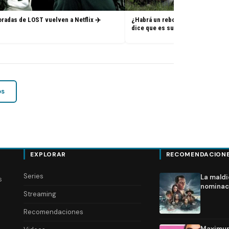
radas de LOST vuelven a Netflix ✈️
¿Habrá un reboot de Lost? La nue
dice que es su sueño
os
EXPLORAR
RECOMENDACION
Series
La maldi
s
nominac
Streaming
Recomendaciones
Maximum 