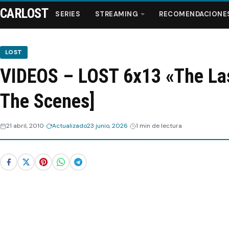
CARLOST
SERIES
STREAMING
RECOMENDACIONE
LOST
VIDEOS – LOST 6x13 «The Las
Series
The Scenes]
Streaming
21 abril, 2010
Actualizado
23 junio, 2026
1 min de lectura
Recomendaciones
Videos
Webisodios