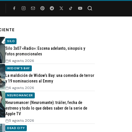
Buscar
CIENTE
SILO
Silo 3x07 «Radio»: Escena adelanto, sinopsis y
fotos promocionales
6 agosto, 2026
WIDOW'S BAY
La maldición de Widow’s Bay: una comedia de terror
y 19 nominaciones al Emmy
6 agosto, 2026
NEUROMANCER
Neuromancer (Neuromante): tráiler, fecha de
estreno y todo lo que debes saber de la serie de
Apple TV
5 agosto, 2026
DEAD CITY