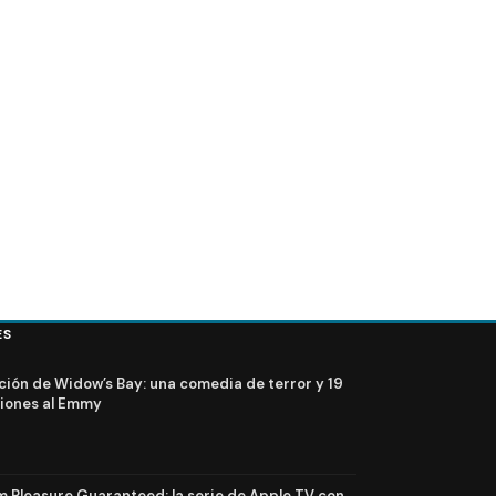
va presidenta de ABC
FOTOS + VIDEO – Elenco de Lost en el PaleyFest 2
ES
ción de Widow’s Bay: una comedia de terror y 19
iones al Emmy
Pleasure Guaranteed: la serie de Apple TV con