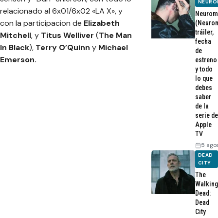
NEURO
relacionado al 6x01/6x02 «LA X», y
Neurom
con la participacion de
Elizabeth
(Neurom
tráiler,
Mitchell
, y
Titus Welliver
(
The Man
fecha
In Black
),
Terry O’Quinn
y
Michael
de
Emerson.
estreno
y todo
lo que
debes
saber
de la
serie de
Apple
TV
5 ago
DEAD
CITY
The
Walking
Dead:
Dead
City