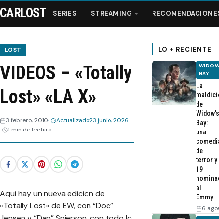
CARLOST
SERIES
STREAMING
RECOMENDACIONE
LO + RECIENTE
LOST
VIDEOS – «Totally
WIDOW
Series
BAY
La
Lost» «LA X»
maldici
Streaming
de
Widow’s
3 febrero, 2010
Actualizado
23 junio, 2026
Bay:
Recomendaciones
1 min de lectura
una
comedi
de
Videos
terror y
19
nomina
Webisodios
al
Aqui hay un nueva edicion de
Emmy
«Totally Lost» de EW, con “Doc”
6 ago
Jensen y “Dan” Snierson, con todo lo