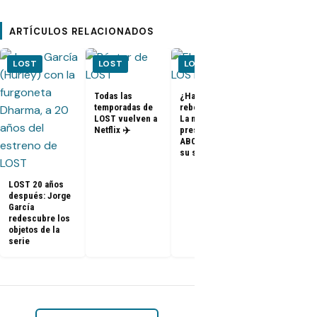
ARTÍCULOS RELACIONADOS
LOST
LOST
LOST
LOST
Todas las
¿Habrá un
temporadas de
reboot de Lost?
FOTOS + VID
LOST vuelven a
La nueva
– Elenco de 
Netflix ✈️
presidenta de
en el PaleyF
ABC dice que es
2014
su sueño
LOST 20 años
después: Jorge
García
redescubre los
objetos de la
serie