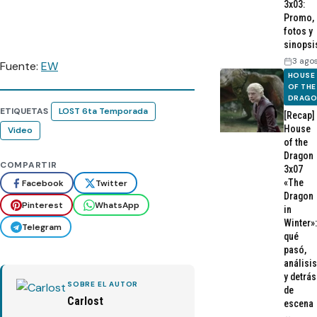
3x03:
Promo,
fotos y
sinopsi
3 ago
Fuente:
EW
HOUSE
OF THE
DRAG
ETIQUETAS
LOST 6ta Temporada
[Recap]
House
Video
of the
Dragon
COMPARTIR
3x07
«The
Facebook
Twitter
Dragon
Pinterest
WhatsApp
in
Winter»:
Telegram
qué
pasó,
análisis
y detrás
SOBRE EL AUTOR
de
Carlost
escena