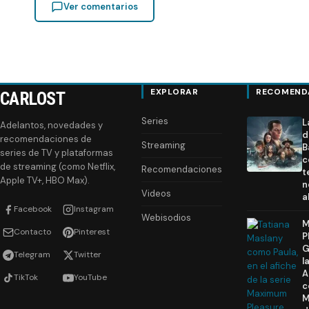
Ver comentarios
EXPLORAR
RECOMEND
CARLOST
Series
L
Adelantos, novedades y
d
recomendaciones de
Streaming
B
series de TV y plataformas
c
de streaming (como Netflix,
Recomendaciones
t
Apple TV+, HBO Max).
n
Videos
a
Facebook
Instagram
Webisodios
M
Contacto
Pinterest
P
G
Telegram
Twitter
l
A
TikTok
YouTube
c
M