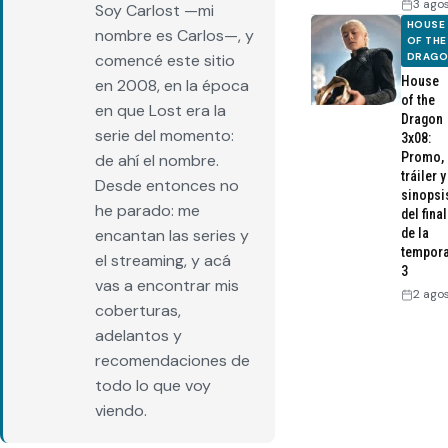
3 ago
Soy Carlost —mi
HOUSE
nombre es Carlos—, y
OF THE
DRAG
comencé este sitio
House
en 2008, en la época
of the
en que Lost era la
Dragon
serie del momento:
3x08:
Promo,
de ahí el nombre.
tráiler y
Desde entonces no
sinopsi
he parado: me
del final
de la
encantan las series y
tempor
el streaming, y acá
3
vas a encontrar mis
2 ago
coberturas,
adelantos y
recomendaciones de
todo lo que voy
viendo.