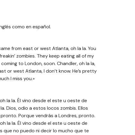
 inglés como en español.
e came from east or west Atlanta, oh la la. You
freakin’ zombies. They keep eating all of my
re coming to London, soon. Chandler, oh la la,
ast or west Atlanta, I don’t know. He’s pretty
uch I miss you.»
h la la. Él vino desde el este u oeste de
la. Dios, odio a estos locos zombis. Ellos
é pronto. Porque vendrás a Londres, pronto.
h la la. Él vino desde el este u oeste de
bes que no puedo ni decir lo mucho que te