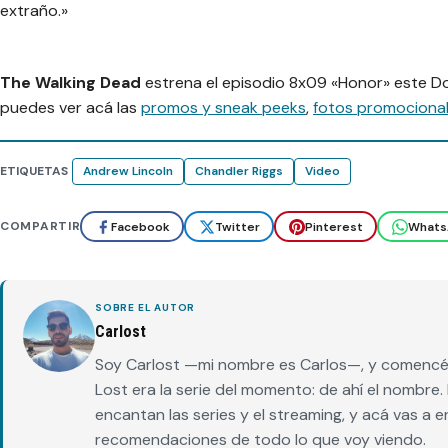
extraño.»
The Walking Dead
estrena el episodio 8x09 «Honor» este D
puedes ver acá las
promos y sneak peeks
,
fotos promociona
ETIQUETAS
Andrew Lincoln
Chandler Riggs
Video
COMPARTIR
Facebook
Twitter
Pinterest
Whats
SOBRE EL AUTOR
Carlost
Soy Carlost —mi nombre es Carlos—, y comencé 
Lost era la serie del momento: de ahí el nombr
encantan las series y el streaming, y acá vas a 
recomendaciones de todo lo que voy viendo.