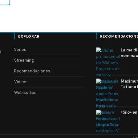
EXPLORAR
RECOMENDACION
Series
La maldi
s
nominac
Streaming
Recomendaciones
Maximum 
Videos
Tatiana 
Webisodios
«Silo» e