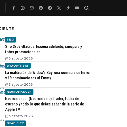
Buscar
CIENTE
SILO
Silo 3x07 «Radio»: Escena adelanto, sinopsis y
fotos promocionales
6 agosto, 2026
WIDOW'S BAY
La maldición de Widow’s Bay: una comedia de terror
y 19 nominaciones al Emmy
6 agosto, 2026
NEUROMANCER
Neuromancer (Neuromante): tráiler, fecha de
estreno y todo lo que debes saber de la serie de
Apple TV
5 agosto, 2026
DEAD CITY