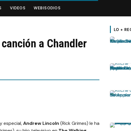
S
VIDEOS
WEBISODIOS
LO + RE
 canción a Chandler
y especial,
Andrew Lincoln
(Rick Grimes) le ha
Grimes), su hijo televisivo en
The Walking