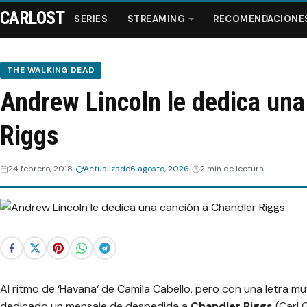
CARLOST
SERIES
STREAMING
RECOMENDACIONE
THE WALKING DEAD
Andrew Lincoln le dedica una
Series
Riggs
Streaming
24 febrero, 2018
Actualizado
6 agosto, 2026
2 min de lectura
Recomendaciones
Videos
Webisodios
Al ritmo de ‘
Havana
‘ de
Camila Cabello
, pero con una letra mu
dedicado un mensaje de despedida a
Chandler Riggs
(Carl 