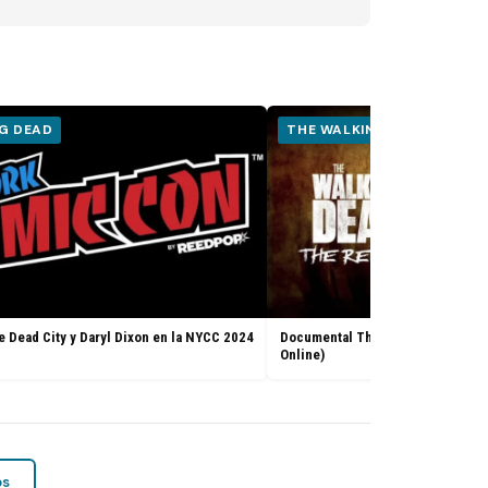
G DEAD
THE WALKING DEAD
e Dead City y Daryl Dixon en la NYCC 2024
Documental The Walking Dead: Th
Online)
os