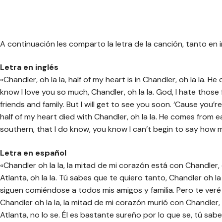
A continuación les comparto la letra de la canción, tanto en
Letra en inglés
«Chandler, oh la la, half of my heart is in Chandler, oh la la. H
know I love you so much, Chandler, oh la la. God, I hate those 
friends and family. But I will get to see you soon. ‘Cause you’
half of my heart died with Chandler, oh la la. He comes from e
southern, that I do know, you know I can’t begin to say how m
Letra en español
«Chandler oh la la, la mitad de mi corazón está con Chandler, o
Atlanta, oh la la. Tú sabes que te quiero tanto, Chandler oh la 
siguen comiéndose a todos mis amigos y familia. Pero te ver
Chandler oh la la, la mitad de mi corazón murió con Chandler, o
Atlanta, no lo se. Él es bastante sureño por lo que se, tú sa