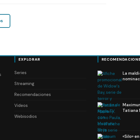
os
EXPLORAR
RECOMENDACION
Series
La maldi
s
nominac
Streaming
Recomendaciones
Maximum 
Videos
Tatiana 
Webisodios
«Silo» e