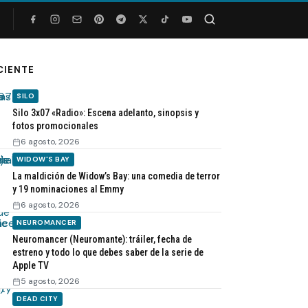
Buscar
CIENTE
SILO
Silo 3x07 «Radio»: Escena adelanto, sinopsis y
fotos promocionales
6 agosto, 2026
WIDOW'S BAY
La maldición de Widow’s Bay: una comedia de terror
y 19 nominaciones al Emmy
6 agosto, 2026
NEUROMANCER
Neuromancer (Neuromante): tráiler, fecha de
estreno y todo lo que debes saber de la serie de
Apple TV
5 agosto, 2026
DEAD CITY