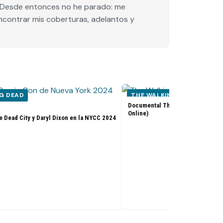
e. Desde entonces no he parado: me
encontrar mis coberturas, adelantos y
G DEAD
THE WALKING DEAD
Documental The Walking Dead: Th
Online)
e Dead City y Daryl Dixon en la NYCC 2024