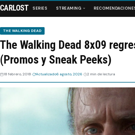
CARLOST
SERIES
STREAMING
RECOMENDACIONE
THE WALKING DEAD
The Walking Dead 8x09 regre
Series
(Promos y Sneak Peeks)
Streaming
18 febrero, 2018
Actualizado
6 agosto, 2026
2 min de lectura
Recomendaciones
Videos
Webisodios