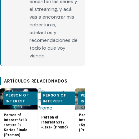
encantan las series y
el streaming, y acá
vas a encontrar mis
coberturas,
adelantos y
recomendaciones de
todo lo que voy
viendo.
ARTÍCULOS RELACIONADOS
PERSON OF
PERSON OF
PERSON OF
PERSON O
INTEREST
INTEREST
INTEREST
INTEREST
Person of
Person of
Person of
Person of
Interest 5x13
Interest 5x11
Interest 5x12
Interest 5x0
«return 0»
«Synecdoche»
«.exe» (Promo)
5x10 (Promo
Series Finale
(Promo)
(Promos)