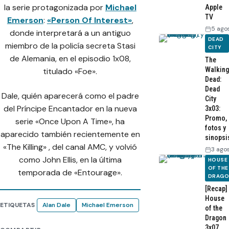
la serie protagonizada por
Michael
Apple
TV
Emerson
:
«Person Of Interest»
,
5 ago
donde interpretará a un antiguo
DEAD
miembro de la policía secreta Stasi
CITY
de Alemania, en el episodio 1x08,
The
Walking
titulado «Foe».
Dead:
Dead
Dale, quién aparecerá como el padre
City
del Príncipe Encantador en la nueva
3x03:
Promo,
serie «Once Upon A Time», ha
fotos y
aparecido también recientemente en
sinopsi
«The Killing» , del canal AMC, y volvió
3 ago
como John Ellis, en la última
HOUSE
OF THE
temporada de «Entourage».
DRAG
[Recap]
House
ETIQUETAS
Alan Dale
Michael Emerson
of the
Dragon
3x07