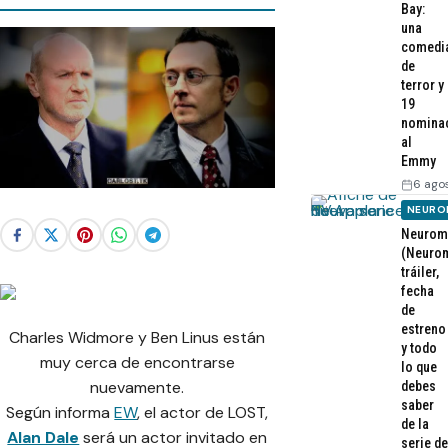
Bay:
una
comedi
de
terror y
19
nomina
al
Emmy
6 ago
NEURO
Neurom
(Neurom
tráiler,
fecha
de
estreno
Charles Widmore y Ben Linus están
y todo
muy cerca de encontrarse
lo que
nuevamente.
debes
saber
Según informa
EW
, el actor de LOST,
de la
Alan Dale
será un actor invitado en
serie de