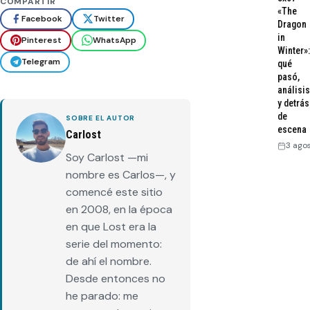
COMPARTIR
«The
Facebook
Twitter
Dragon
in
Pinterest
WhatsApp
Winter»:
Telegram
qué
pasó,
análisis
y detrás
de
SOBRE EL AUTOR
escena
Carlost
3 ago
Soy Carlost —mi
nombre es Carlos—, y
comencé este sitio
en 2008, en la época
en que Lost era la
serie del momento:
de ahí el nombre.
Desde entonces no
he parado: me