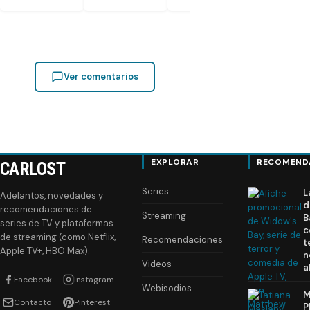
Ver comentarios
EXPLORAR
RECOMEND
CARLOST
Series
L
Adelantos, novedades y
d
recomendaciones de
Streaming
B
series de TV y plataformas
c
de streaming (como Netflix,
Recomendaciones
t
Apple TV+, HBO Max).
n
Videos
a
Facebook
Instagram
Webisodios
M
Contacto
Pinterest
P