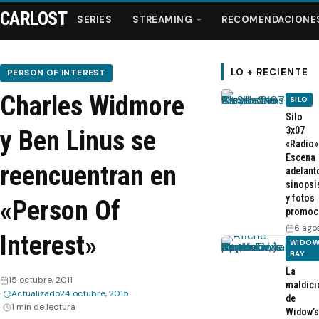
CARLOST
SERIES
STREAMING
RECOMENDACIONE
LO + RECIENTE
PERSON OF INTEREST
Charles Widmore
SILO
Series
Silo
3x07
y Ben Linus se
«Radio»
Streaming
Escena
reencuentran en
adelant
sinopsi
Recomendaciones
y fotos
«Person Of
promoc
Videos
6 ago
Interest»
WIDOW
BAY
Webisodios
La
15 octubre, 2011
maldici
Actualizado
24 octubre, 2015
de
1 min de lectura
Widow’s