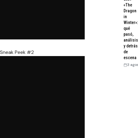
«The
Dragon
in
Winter»:
qué
pasó,
análisis
y detrás
Sneak Peek #2
de
escena
3 ago