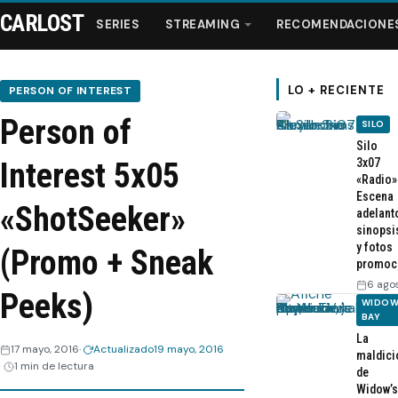
CARLOST
SERIES
STREAMING
RECOMENDACIONE
LO + RECIENTE
PERSON OF INTEREST
Person of
SILO
Series
Silo
3x07
Interest 5x05
«Radio»
Streaming
Escena
«ShotSeeker»
adelant
sinopsi
Recomendaciones
y fotos
(Promo + Sneak
promoc
Videos
6 ago
Peeks)
WIDOW
BAY
Webisodios
La
17 mayo, 2016
Actualizado
19 mayo, 2016
maldici
1 min de lectura
de
Widow’s