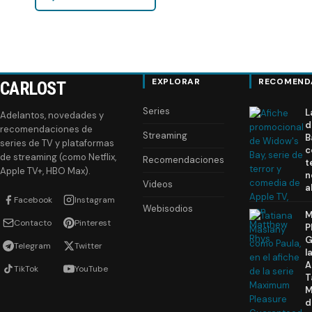
EXPLORAR
RECOMEND
CARLOST
Series
L
Adelantos, novedades y
d
recomendaciones de
Streaming
B
series de TV y plataformas
c
de streaming (como Netflix,
Recomendaciones
t
Apple TV+, HBO Max).
n
Videos
a
Facebook
Instagram
Webisodios
M
Contacto
Pinterest
P
G
Telegram
Twitter
l
A
TikTok
YouTube
T
M
d