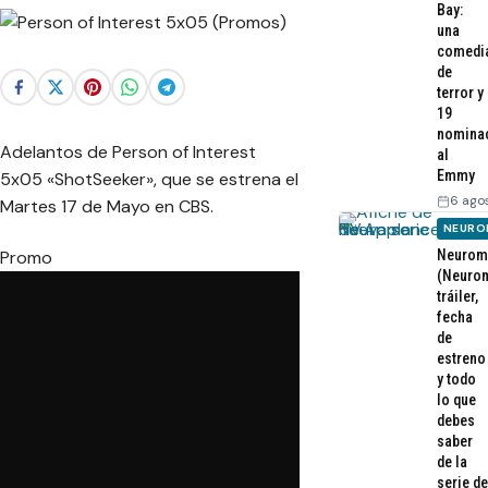
Bay:
una
comedi
de
terror y
19
nomina
Adelantos de Person of Interest
al
Emmy
5x05 «ShotSeeker», que se estrena el
6 ago
Martes 17 de Mayo en CBS.
NEURO
Neurom
Promo
(Neurom
tráiler,
fecha
de
estreno
y todo
lo que
debes
saber
de la
serie de