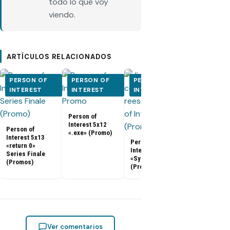
todo lo que voy
viendo.
ARTÍCULOS RELACIONADOS
PERSON OF
PERSON OF
PERSON OF
PERSON O
INTEREST
INTEREST
INTEREST
INTEREST
Person of
Person of
Interest 5x12
Interest 5x0
Person of
«.exe» (Promo)
5x10 (Promo
Interest 5x13
Person of
«return 0»
Interest 5x11
Series Finale
«Synecdoche»
(Promos)
(Promo)
Ver comentarios