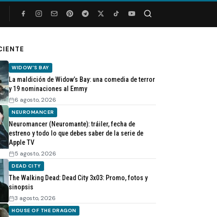
Buscar
CIENTE
WIDOW'S BAY
La maldición de Widow’s Bay: una comedia de terror
y 19 nominaciones al Emmy
6 agosto, 2026
NEUROMANCER
Neuromancer (Neuromante): tráiler, fecha de
estreno y todo lo que debes saber de la serie de
Apple TV
5 agosto, 2026
DEAD CITY
The Walking Dead: Dead City 3x03: Promo, fotos y
sinopsis
3 agosto, 2026
HOUSE OF THE DRAGON