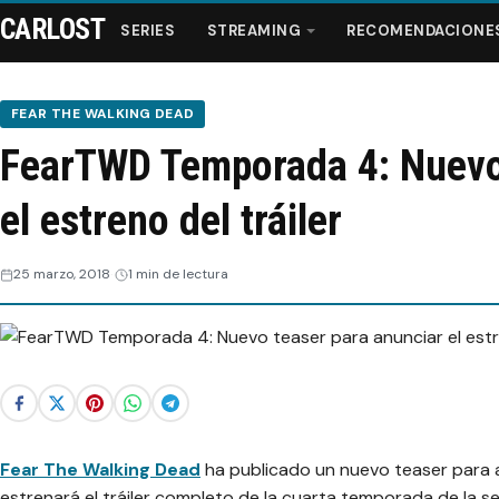
CARLOST
SERIES
STREAMING
RECOMENDACIONE
FEAR THE WALKING DEAD
FearTWD Temporada 4: Nuevo 
Series
el estreno del tráiler
Streaming
25 marzo, 2018
1 min de lectura
Recomendaciones
Videos
Webisodios
Fear The Walking Dead
ha publicado un nuevo teaser para 
estrenará el tráiler completo de la cuarta temporada de la se