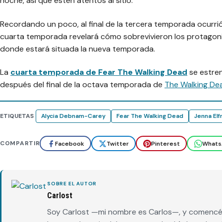
noche, así que estén atentos al sitio.
Recordando un poco, al final de la tercera temporada ocurrió l
cuarta temporada revelará cómo sobrevivieron los protagoni
donde estará situada la nueva temporada.
La
cuarta temporada de Fear The Walking Dead
se estre
después del final de la octava temporada de
The Walking De
ETIQUETAS
Alycia Debnam-Carey
Fear The Walking Dead
Jenna El
COMPARTIR
Facebook
Twitter
Pinterest
Whats
SOBRE EL AUTOR
Carlost
Soy Carlost —mi nombre es Carlos—, y comencé 