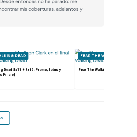
e. Desde entonces no he parado: me
encontrar mis coberturas, adelantos y
ALKING DEAD
FEAR THE WALKING DEAD
g Dead 8x11 + 8x12: Promo, fotos y
Fear The Walking Dead 8x10: Prom
s Finale)
os