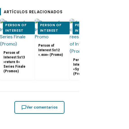
ARTÍCULOS RELACIONADOS
PERSON OF
PERSON OF
PERSON OF
PERSON O
INTEREST
INTEREST
INTEREST
INTEREST
Person of
Person of
Interest 5x0
Interest 5x12
5x10 (Promo
Person of
«.exe» (Promo)
Interest 5x13
Person of
«return 0»
Interest 5x11
Series Finale
«Synecdoche»
(Promos)
(Promo)
Ver comentarios