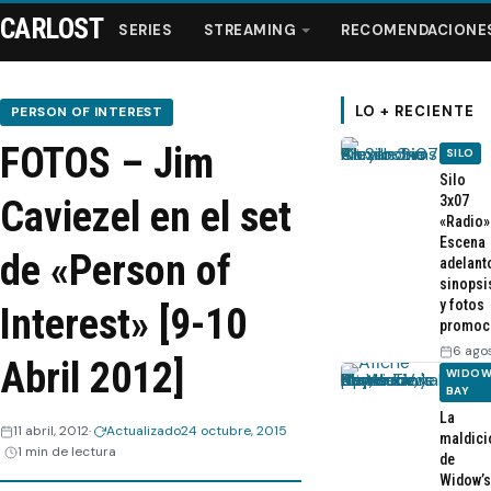
CARLOST
SERIES
STREAMING
RECOMENDACIONE
LO + RECIENTE
PERSON OF INTEREST
FOTOS – Jim
SILO
Series
Silo
3x07
Caviezel en el set
«Radio»
Streaming
Escena
de «Person of
adelant
sinopsi
Recomendaciones
y fotos
Interest» [9-10
promoc
Videos
6 ago
Abril 2012]
WIDOW
BAY
Webisodios
La
11 abril, 2012
Actualizado
24 octubre, 2015
maldici
1 min de lectura
de
Widow’s