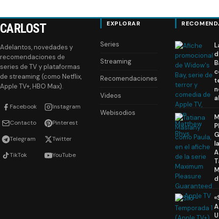
EXPLORAR
RECOMEND
CARLOST
Series
L
Adelantos, novedades y
d
recomendaciones de
Streaming
B
series de TV y plataformas
c
de streaming (como Netflix,
Recomendaciones
t
Apple TV+, HBO Max).
n
Videos
a
Facebook
Instagram
Webisodios
M
Contacto
Pinterest
P
G
Telegram
Twitter
l
A
TikTok
YouTube
T
M
d
«
A
U