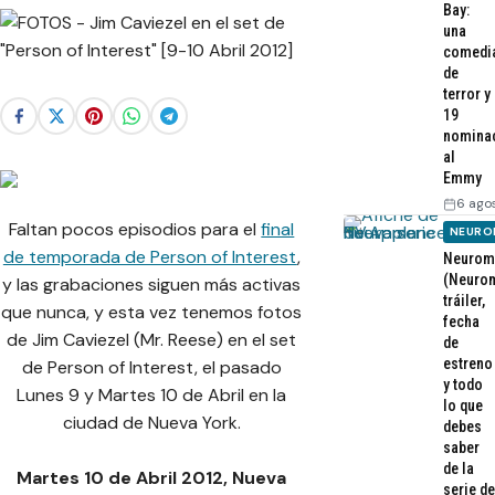
Bay:
una
comedi
de
terror y
19
nomina
al
Emmy
6 ago
Faltan pocos episodios para el
final
NEURO
de temporada de Person of Interest
,
Neurom
(Neurom
y las grabaciones siguen más activas
tráiler,
que nunca, y esta vez tenemos fotos
fecha
de Jim Caviezel (Mr. Reese) en el set
de
estreno
de Person of Interest, el pasado
y todo
Lunes 9 y Martes 10 de Abril en la
lo que
ciudad de Nueva York.
debes
saber
de la
Martes 10 de Abril 2012, Nueva
serie de