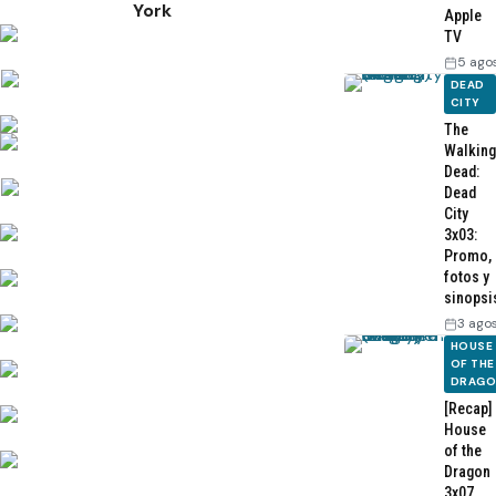
York
Apple
TV
5 ago
DEAD
CITY
The
Walking
Dead:
Dead
City
3x03:
Promo,
fotos y
sinopsi
3 ago
HOUSE
OF THE
DRAG
[Recap]
House
of the
Dragon
3x07