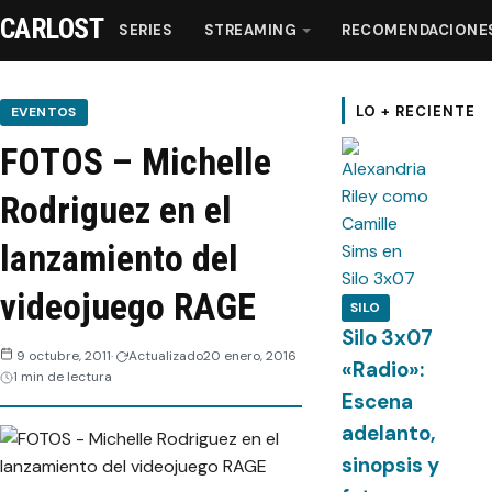
CARLOST
SERIES
STREAMING
RECOMENDACIONE
Series
LO + RECIENTE
EVENTOS
FOTOS – Michelle
Streaming
Rodriguez en el
Recomendaciones
lanzamiento del
Videos
videojuego RAGE
SILO
Silo 3x07
Webisodios
9 octubre, 2011
Actualizado
20 enero, 2016
«Radio»:
1 min de lectura
Escena
adelanto,
sinopsis y