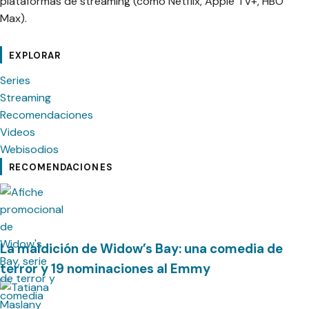
plataformas de streaming (como Netflix, Apple TV+, HBO
Max).
cebook
Instagram
Contacto
Pinterest
Telegram
Twitter
TikTok
YouTube
EXPLORAR
Series
Streaming
Recomendaciones
Videos
Webisodios
RECOMENDACIONES
La maldición de Widow’s Bay: una comedia de
terror y 19 nominaciones al Emmy