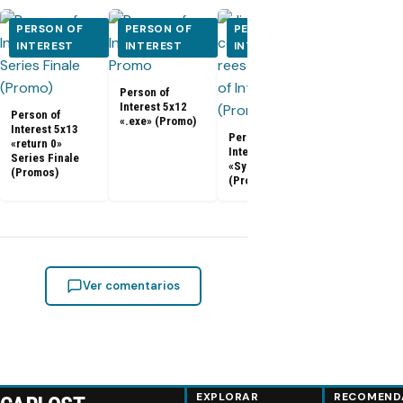
PERSON OF
PERSON OF
PERSON OF
PERSON O
INTEREST
INTEREST
INTEREST
INTEREST
Person of
Person of
Interest 5x12
Interest 5x0
Person of
«.exe» (Promo)
5x10 (Promo
Interest 5x13
Person of
«return 0»
Interest 5x11
Series Finale
«Synecdoche»
(Promos)
(Promo)
Ver comentarios
EXPLORAR
RECOMEND