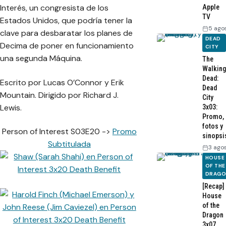
Interés, un congresista de los
Apple
TV
Estados Unidos, que podría tener la
5 ago
clave para desbaratar los planes de
DEAD
Decima de poner en funcionamiento
CITY
una segunda Máquina.
The
Walking
Dead:
Escrito por Lucas O’Connor y Erik
Dead
Mountain. Dirigido por Richard J.
City
Lewis.
3x03:
Promo,
fotos y
Person of Interest S03E20 ->
Promo
sinopsi
Subtitulada
3 ago
HOUSE
OF THE
DRAG
[Recap]
House
of the
Dragon
3x07