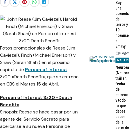
Bay:
una
comedi
de
terror y
19
nomina
al
Emmy
Fotos promocionales de Reese (Jim
6 ago
Caviezel), Finch (Michael Emerson) y
NEURO
Shaw (Sarah Shahi) en el próximo
Neurom
capítulo de
Person of Interest
(Neurom
3x20 «Death Benefit», que se estrena
tráiler,
en CBS el Martes 15 de Abril.
fecha
de
estreno
Person of Interest 3x20 «Death
y todo
Benefit»
lo que
debes
Sinopsis: Reese se hace pasar por un
saber
agente del Servicio Secreto para
de la
acercarse a su nueva Persona de
serie de