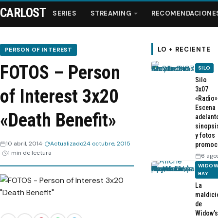
CARLOST
SERIES
STREAMING
RECOMENDACIONE
LO + RECIENTE
PERSON OF INTEREST
FOTOS – Person
SILO
Series
Silo
3x07
of Interest 3x20
«Radio»
Streaming
Escena
«Death Benefit»
adelant
sinopsi
Recomendaciones
y fotos
10 abril, 2014
Actualizado
24 octubre, 2015
promoc
1 min de lectura
Videos
6 ago
WIDOW
BAY
Webisodios
La
maldici
de
Widow’s