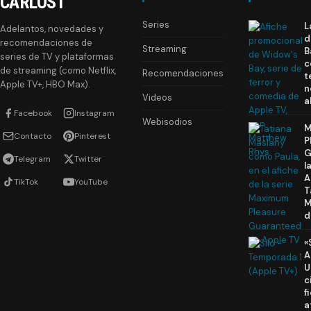
CARLOST
Series
L
Adelantos, novedades y
d
recomendaciones de
Streaming
B
series de TV y plataformas
c
de streaming (como Netflix,
Recomendaciones
t
Apple TV+, HBO Max).
n
Videos
a
Facebook
Instagram
Webisodios
M
Contacto
Pinterest
P
G
Telegram
Twitter
l
A
TikTok
YouTube
T
M
d
«
A
U
c
f
a