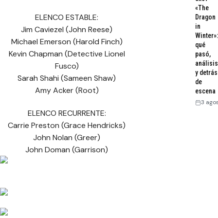
«The
ELENCO ESTABLE:
Dragon
in
Jim Caviezel (John Reese)
Winter»:
Michael Emerson (Harold Finch)
qué
Kevin Chapman (Detective Lionel
pasó,
análisis
Fusco)
y detrás
Sarah Shahi (Sameen Shaw)
de
Amy Acker (Root)
escena
3 ago
ELENCO RECURRENTE:
Carrie Preston (Grace Hendricks)
John Nolan (Greer)
John Doman (Garrison)