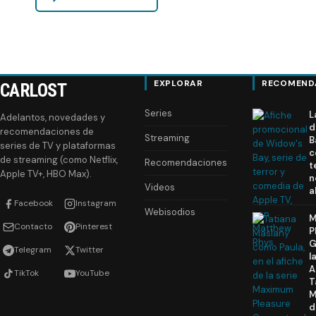
EXPLORAR
RECOMEND
CARLOST
Series
L
Adelantos, novedades y
d
recomendaciones de
Streaming
B
series de TV y plataformas
c
de streaming (como Netflix,
Recomendaciones
t
Apple TV+, HBO Max).
n
Videos
a
Facebook
Instagram
Webisodios
M
Contacto
Pinterest
P
G
Telegram
Twitter
l
A
TikTok
YouTube
T
M
d