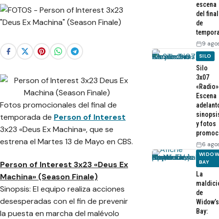
escena
del final
de
tempor
9 ago
SILO
Silo
3x07
«Radio»
Escena
Fotos promocionales del final de
adelant
sinopsi
temporada de
Person of Interest
y fotos
3x23 «Deus Ex Machina», que se
promoc
estrena el Martes 13 de Mayo en CBS.
6 ago
WIDOW
BAY
Person of Interest 3x23 «Deus Ex
La
Machina» (Season Finale)
maldici
Sinopsis: El equipo realiza acciones
de
desesperadas con el fin de prevenir
Widow’s
Bay:
la puesta en marcha del malévolo