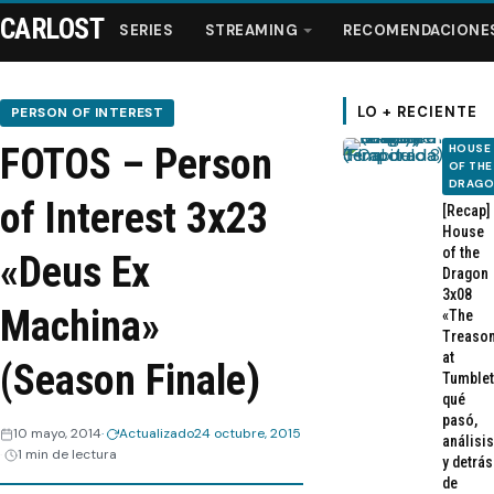
CARLOST
SERIES
STREAMING
RECOMENDACIONE
LO + RECIENTE
PERSON OF INTEREST
FOTOS – Person
HOUSE
Series
OF THE
DRAG
of Interest 3x23
[Recap]
Streaming
House
of the
«Deus Ex
Dragon
Recomendaciones
3x08
Machina»
«The
Treaso
Videos
at
(Season Finale)
Tumblet
qué
Webisodios
pasó,
10 mayo, 2014
Actualizado
24 octubre, 2015
análisis
1 min de lectura
y detrás
de