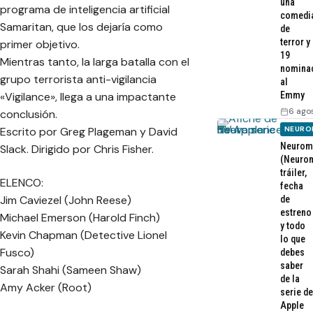
una
programa de inteligencia artificial
comedi
Samaritan, que los dejaría como
de
terror y
primer objetivo.
19
Mientras tanto, la larga batalla con el
nomina
grupo terrorista anti-vigilancia
al
Emmy
«Vigilance», llega a una impactante
6 ago
conclusión.
NEURO
Escrito por Greg Plageman y David
Neurom
Slack. Dirigido por Chris Fisher.
(Neurom
tráiler,
ELENCO:
fecha
Jim Caviezel (John Reese)
de
estreno
Michael Emerson (Harold Finch)
y todo
Kevin Chapman (Detective Lionel
lo que
Fusco)
debes
saber
Sarah Shahi (Sameen Shaw)
de la
Amy Acker (Root)
serie de
Apple