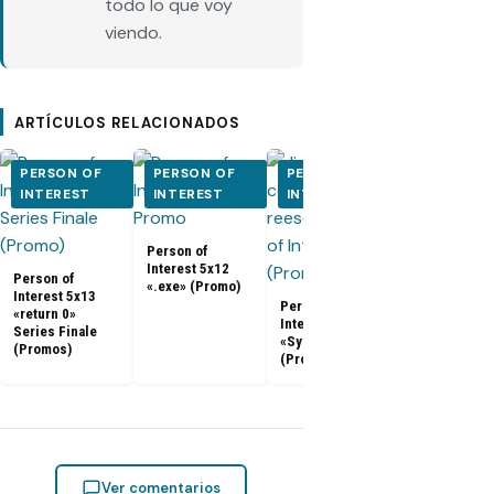
todo lo que voy
viendo.
ARTÍCULOS RELACIONADOS
PERSON OF
PERSON OF
PERSON OF
PERSON O
INTEREST
INTEREST
INTEREST
INTEREST
Person of
Person of
Interest 5x12
Interest 5x0
Person of
«.exe» (Promo)
5x10 (Promo
Interest 5x13
Person of
«return 0»
Interest 5x11
Series Finale
«Synecdoche»
(Promos)
(Promo)
Ver comentarios