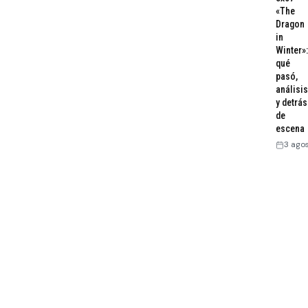
«The
Dragon
in
Winter»:
qué
pasó,
análisis
y detrás
de
escena
3 ago