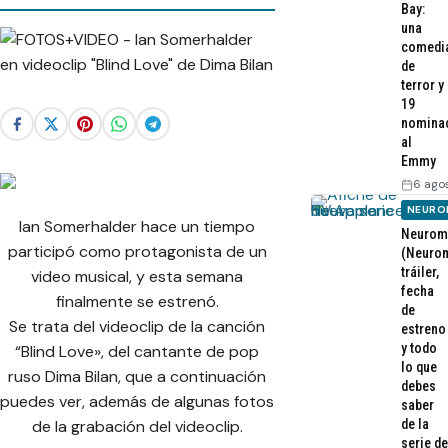
Bay:
una
comedi
de
terror y
19
nomina
al
Emmy
6 ago
NEURO
Ian Somerhalder hace un tiempo
Neurom
participó como protagonista de un
(Neurom
tráiler,
video musical, y esta semana
fecha
finalmente se estrenó.
de
Se trata del videoclip de la canción
estreno
y todo
“Blind Love», del cantante de pop
lo que
ruso Dima Bilan, que a continuación
debes
puedes ver, además de algunas fotos
saber
de la
de la grabación del videoclip.
serie de