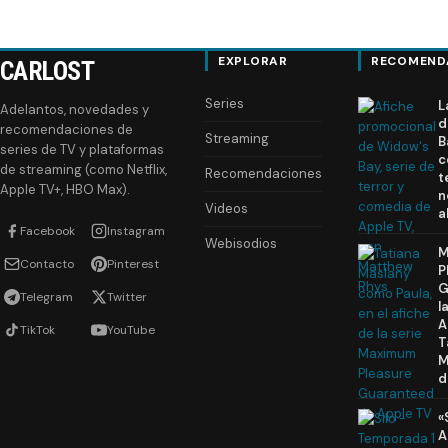
EXPLORAR
RECOMEND
CARLOST
Series
L
Adelantos, novedades y
d
recomendaciones de
Streaming
B
series de TV y plataformas
c
de streaming (como Netflix,
Recomendaciones
t
Apple TV+, HBO Max).
n
Videos
a
Facebook
Instagram
Webisodios
M
Contacto
Pinterest
P
G
Telegram
Twitter
l
A
TikTok
YouTube
T
M
d
«
A