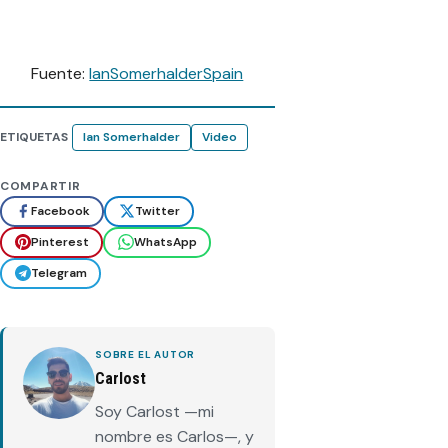
Fuente:
IanSomerhalderSpain
ETIQUETAS
Ian Somerhalder
Video
COMPARTIR
Facebook
Twitter
Pinterest
WhatsApp
Telegram
SOBRE EL AUTOR
Carlost
Soy Carlost —mi
nombre es Carlos—, y