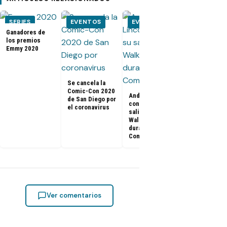
SERIES
EVENTOS
EVENTOS
EVENTOS
Ganadores de
los premios
Emmy 2020
Kit Harington
Rose Leslie 
Game of
Thrones, se
Se cancela la
casaron en u
Comic-Con 2020
castillo
Andrew Lincoln
de San Diego por
confirma su
el coronavirus
salida de The
Walking Dead
durante la
Comic-Con
Ver comentarios