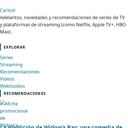
Carlost
Adelantos, novedades y recomendaciones de series de TV
y plataformas de streaming (como Netflix, Apple TV+, HBO
Max).
cebook
Instagram
Contacto
Pinterest
Telegram
Twitter
TikTok
YouTube
EXPLORAR
Series
Streaming
Recomendaciones
Videos
Webisodios
RECOMENDACIONES
La maldición de Widow’s Bay: una comedia de