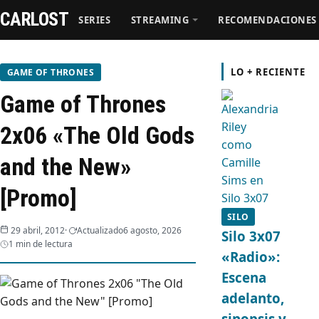
CARLOST
SERIES
STREAMING
RECOMENDACIONES
Series
LO + RECIENTE
GAME OF THRONES
Game of Thrones
Streaming
2x06 «The Old Gods
Recomendaciones
and the New»
Videos
[Promo]
SILO
Webisodios
29 abril, 2012
Actualizado
6 agosto, 2026
Silo 3x07
1 min de lectura
«Radio»:
Escena
adelanto,
sinopsis y