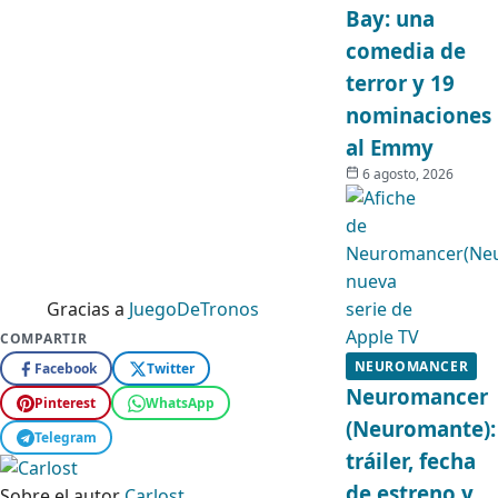
Bay: una
comedia de
terror y 19
nominaciones
al Emmy
6 agosto, 2026
Gracias a
JuegoDeTronos
COMPARTIR
NEUROMANCER
Facebook
Twitter
Neuromancer
Pinterest
WhatsApp
(Neuromante):
Telegram
tráiler, fecha
de estreno y
Sobre el autor
Carlost