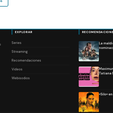
os
EXPLORAR
RECOMENDACION
Series
La maldi
s
nominac
Streaming
Recomendaciones
Maximum 
Videos
Tatiana 
Webisodios
«Silo» e