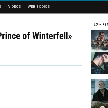
S
VIDEOS
WEBISODIOS
LO + RE
ince of Winterfell»