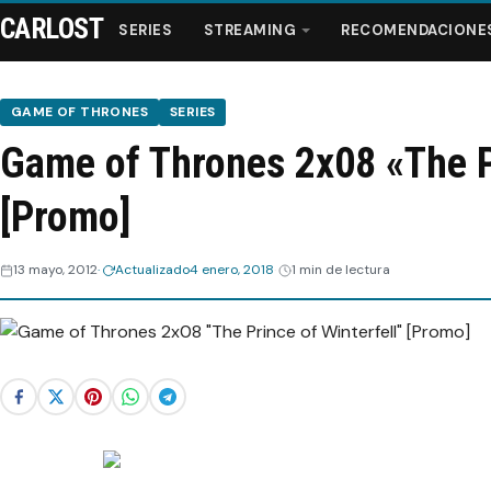
CARLOST
SERIES
STREAMING
RECOMENDACIONE
GAME OF THRONES
SERIES
Game of Thrones 2x08 «The Pr
Series
[Promo]
Streaming
13 mayo, 2012
Actualizado
4 enero, 2018
1 min de lectura
Recomendaciones
Videos
Webisodios