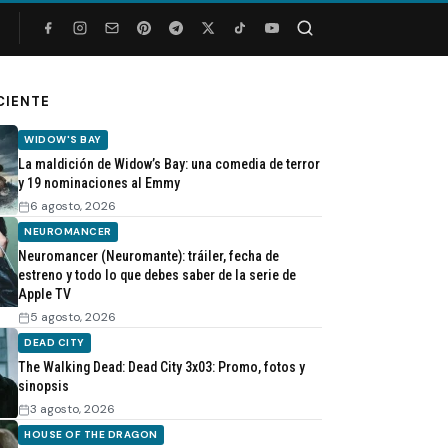
Buscar
CIENTE
WIDOW'S BAY
La maldición de Widow’s Bay: una comedia de terror
y 19 nominaciones al Emmy
6 agosto, 2026
NEUROMANCER
Neuromancer (Neuromante): tráiler, fecha de
estreno y todo lo que debes saber de la serie de
Apple TV
5 agosto, 2026
DEAD CITY
The Walking Dead: Dead City 3x03: Promo, fotos y
sinopsis
3 agosto, 2026
HOUSE OF THE DRAGON