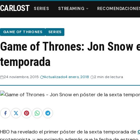
CARLOST
SERIES
STREAMING
RECOMENDACIONE
GAME OF THRONES
SERIES
Game of Thrones: Jon Snow en
Series
temporada
Streaming
24 noviembre, 2015
Actualizado
4 enero, 2018
2 min de lectura
Recomendaciones
Videos
Webisodios
HBO ha revelado el primer póster de la sexta temporada de
protagonista, y anunciando además que la fecha de estreno 