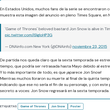
En Estados Unidos, muchos fans de la serie se encontraron con
muestra esta imagen del anuncio en pleno Times Square, en 
'Game of Thrones' beloved bastard Jon Snow is alive in T
pic.twitter.com/iSlgIoHP3G
— DNAinfo.com New York (@DNAinfo)
noviembre 23, 2015
De partida nos queda claro que la sexta temporada se estre
tiempo, que podría ser retrasada hasta Mayo debido al estre
Y lo más importante de todo, es que ¡aparece Jon Snow!
Mientras muchos lloraron su muerte al final de la quinta tem
indicando que ese no sería el fin de su personaje, y con est
secreto a voces: Jon Snow regresará en la sexta temporada.
ETIQUETAS
Game of Thrones
Jon Snow
Poster