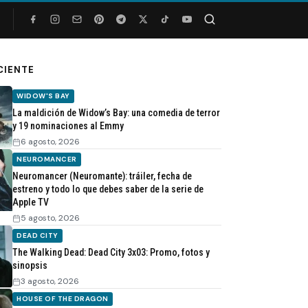
Buscar
CIENTE
WIDOW'S BAY
La maldición de Widow’s Bay: una comedia de terror
y 19 nominaciones al Emmy
6 agosto, 2026
NEUROMANCER
Neuromancer (Neuromante): tráiler, fecha de
estreno y todo lo que debes saber de la serie de
Apple TV
5 agosto, 2026
DEAD CITY
The Walking Dead: Dead City 3x03: Promo, fotos y
sinopsis
3 agosto, 2026
HOUSE OF THE DRAGON