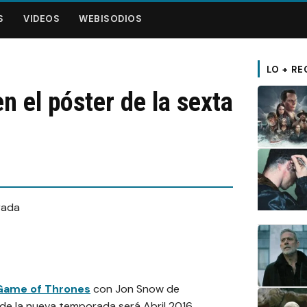
S
VIDEOS
WEBISODIOS
LO + RE
 el póster de la sexta
Game of Thrones
con Jon Snow de
de la nueva temporada será Abril 2016.