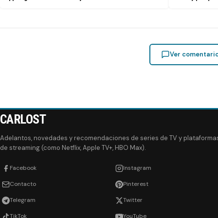
Ver comentari
CARLOST
Adelantos, novedades y recomendaciones de series de TV y plataforma
de streaming (como Netflix, Apple TV+, HBO Max).
Facebook
Instagram
Contacto
Pinterest
Telegram
Twitter
TikTok
YouTube