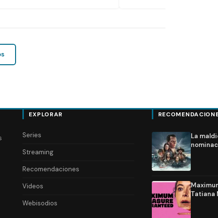
os
EXPLORAR
RECOMENDACION
Series
La maldi
s
nominac
Streaming
Recomendaciones
Maximum 
Videos
Tatiana 
Webisodios