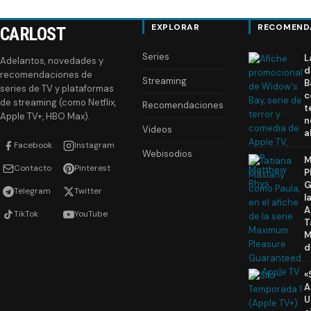
EXPLORAR
RECOMEND
CARLOST
Series
L
Adelantos, novedades y
d
recomendaciones de
Streaming
B
series de TV y plataformas
c
de streaming (como Netflix,
Recomendaciones
t
Apple TV+, HBO Max).
n
Videos
a
Facebook
Instagram
Webisodios
M
Contacto
Pinterest
P
G
Telegram
Twitter
l
A
TikTok
YouTube
T
M
d
«
A
U