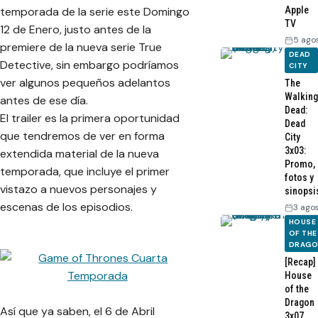
temporada de la serie este Domingo
Apple
TV
12 de Enero, justo antes de la
5 ago
premiere de la nueva serie True
DEAD
Detective, sin embargo podríamos
CITY
ver algunos pequeños adelantos
The
Walking
antes de ese día.
Dead:
El trailer es la primera oportunidad
Dead
que tendremos de ver en forma
City
3x03:
extendida material de la nueva
Promo,
temporada, que incluye el primer
fotos y
vistazo a nuevos personajes y
sinopsi
escenas de los episodios.
3 ago
HOUSE
OF THE
DRAG
[Recap]
House
of the
Dragon
Así que ya saben, el 6 de Abril
3x07