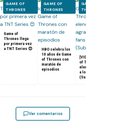
GAME OF
GAME OF
GAME OF
GAME OF
THRONES
THRONES
THRONES
THRONES
Adelanto del
documental 
Game of
Game of
Thrones: «La
Thrones llega
Última Guard
por primera vez
a TNT Series 😍
HBO celebra los
10 años de Game
[VIDEOS] Game
of Thrones con
of Thrones: El
maratón de
elenco agradece
episodios
a los fans
(Subtitulado)
Ver comentarios