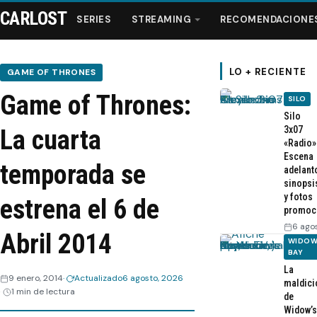
CARLOST
SERIES
STREAMING
RECOMENDACIONE
LO + RECIENTE
GAME OF THRONES
Game of Thrones:
SILO
Series
Silo
3x07
La cuarta
«Radio»
Streaming
Escena
temporada se
adelant
sinopsi
Recomendaciones
y fotos
estrena el 6 de
promoc
Videos
6 ago
Abril 2014
WIDOW
BAY
Webisodios
La
9 enero, 2014
Actualizado
6 agosto, 2026
maldici
1 min de lectura
de
Widow’s