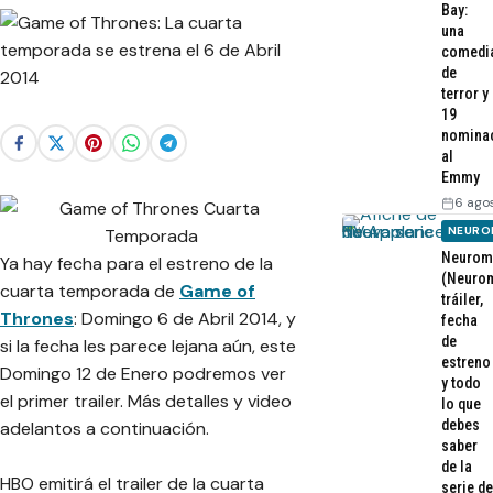
Bay:
una
comedi
de
terror y
19
nomina
al
Emmy
6 ago
NEURO
Neurom
Ya hay fecha para el estreno de la
(Neurom
cuarta temporada de
Game of
tráiler,
Thrones
: Domingo 6 de Abril 2014, y
fecha
de
si la fecha les parece lejana aún, este
estreno
Domingo 12 de Enero podremos ver
y todo
el primer trailer. Más detalles y video
lo que
debes
adelantos a continuación.
saber
de la
HBO emitirá el trailer de la cuarta
serie de