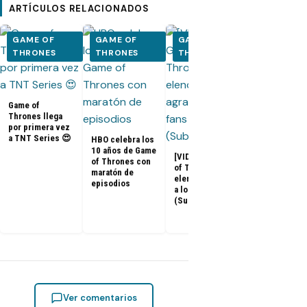
ARTÍCULOS RELACIONADOS
GAME OF
GAME OF
GAME OF
GAME OF
THRONES
THRONES
THRONES
THRONES
Game of
Thrones llega
por primera vez
a TNT Series 😍
HBO celebra los
10 años de Game
[VIDEOS] Game
of Thrones con
of Thrones: El
maratón de
Adelanto del
elenco agradece
episodios
documental 
a los fans
Game of
(Subtitulado)
Thrones: «La
Última Guard
Ver comentarios