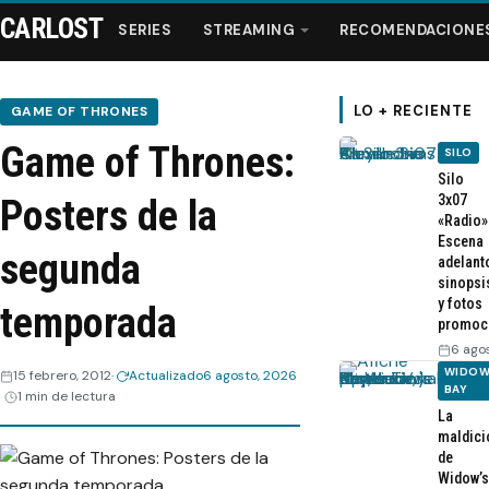
CARLOST
SERIES
STREAMING
RECOMENDACIONE
LO + RECIENTE
GAME OF THRONES
Game of Thrones:
SILO
Series
Silo
3x07
Posters de la
«Radio»
Streaming
Escena
segunda
adelant
sinopsi
Recomendaciones
y fotos
temporada
promoc
Videos
6 ago
WIDOW
15 febrero, 2012
Actualizado
6 agosto, 2026
BAY
1 min de lectura
Webisodios
La
maldici
de
Widow’s