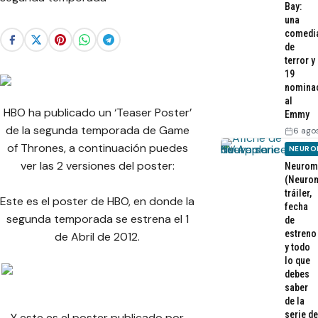
Bay:
una
comedi
de
terror y
19
nomina
al
HBO ha publicado un ‘Teaser Poster’
Emmy
de la segunda temporada de Game
6 ago
of Thrones, a continuación puedes
NEURO
ver las 2 versiones del poster:
Neurom
(Neurom
tráiler,
Este es el poster de HBO, en donde la
fecha
segunda temporada se estrena el 1
de
estreno
de Abril de 2012.
y todo
lo que
debes
saber
de la
serie de
Y este es el poster publicado por