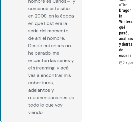
nombre es Carlos—, y
«The
comencé este sitio
Dragon
en 2008, en la época
in
Winter»:
en que Lost era la
qué
serie del momento:
pasó,
de ahí el nombre.
análisis
y detrás
Desde entonces no
de
he parado: me
escena
encantan las series y
3 ago
el streaming, y acá
vas a encontrar mis
coberturas,
adelantos y
recomendaciones de
todo lo que voy
viendo.