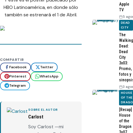
Apple
HBO Latinoamérica, en donde sólo
TV
también se estrenará el 1 de Abril.
5 ago
DEAD
CITY
The
Walking
Dead:
Dead
City
COMPARTIR
3x03:
Facebook
Twitter
Promo,
fotos y
Pinterest
WhatsApp
sinopsi
Telegram
3 ago
HOUSE
OF THE
DRAG
[Recap]
SOBRE EL AUTOR
House
Carlost
of the
Soy Carlost —mi
Dragon
3x07