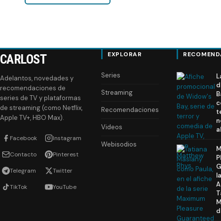
EXPLORAR
RECOMEND
CARLOST
Series
L
Adelantos, novedades y
d
recomendaciones de
Streaming
B
series de TV y plataformas
c
de streaming (como Netflix,
Recomendaciones
t
Apple TV+, HBO Max).
n
Videos
a
Facebook
Instagram
Webisodios
M
Contacto
Pinterest
P
G
Telegram
Twitter
l
A
TikTok
YouTube
T
M
d