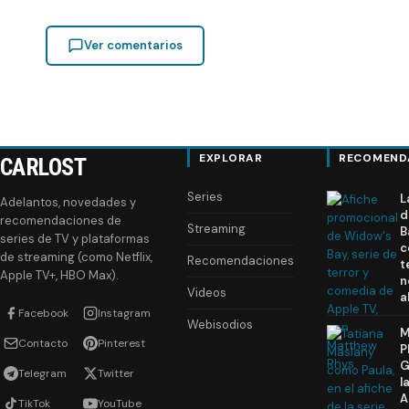
Ver comentarios
EXPLORAR
RECOMEND
CARLOST
Series
L
Adelantos, novedades y
d
recomendaciones de
Streaming
B
series de TV y plataformas
c
de streaming (como Netflix,
Recomendaciones
t
Apple TV+, HBO Max).
n
Videos
a
Facebook
Instagram
Webisodios
M
Contacto
Pinterest
P
G
Telegram
Twitter
l
A
TikTok
YouTube