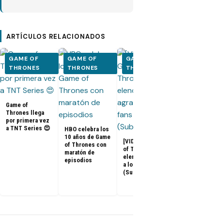
ARTÍCULOS RELACIONADOS
GAME OF
GAME OF
GAME OF
GAME OF
THRONES
THRONES
THRONES
THRONES
Game of
Thrones llega
por primera vez
a TNT Series 😍
HBO celebra los
10 años de Game
[VIDEOS] Game
of Thrones con
of Thrones: El
maratón de
Adelanto del
elenco agradece
episodios
documental 
a los fans
Game of
(Subtitulado)
Thrones: «La
Última Guard