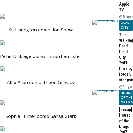
Apple
TV
5 ago
DEAD
CITY
Kit Harington como Jon Snow
The
Walking
Dead:
Dead
Peter Dinklage como Tyrion Lannister
City
3x03:
Promo,
fotos y
sinopsi
Alfie Allen como Theon Greyjoy
3 ago
HOUSE
OF THE
DRAG
[Recap]
House
Sophie Turner como Sansa Stark
of the
Dragon
3x07