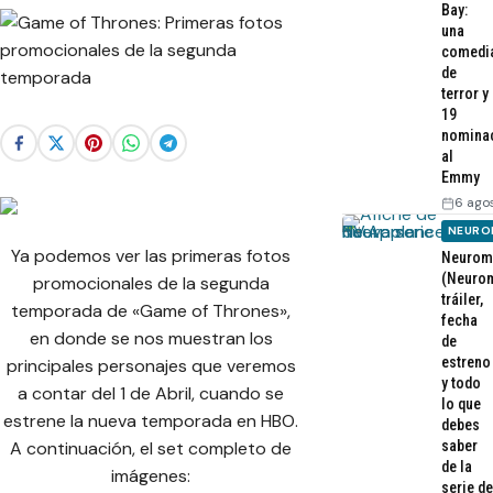
Bay:
una
comedi
de
terror y
19
nomina
al
Emmy
6 ago
NEURO
Ya podemos ver las primeras fotos
Neurom
(Neurom
promocionales de la segunda
tráiler,
temporada de «Game of Thrones»,
fecha
en donde se nos muestran los
de
estreno
principales personajes que veremos
y todo
a contar del 1 de Abril, cuando se
lo que
estrene la nueva temporada en HBO.
debes
saber
A continuación, el set completo de
de la
imágenes:
serie de