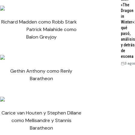
«The
Dragon
in
Richard Madden como Robb Stark
Winter»:
qué
Patrick Malahide como
pasó,
Balon Greyjoy
análisis
y detrás
de
escena
3 ago
Gethin Anthony como Renly
Baratheon
Carice van Houten y Stephen Dillane
como Mellisandre y Stannis
Baratheon