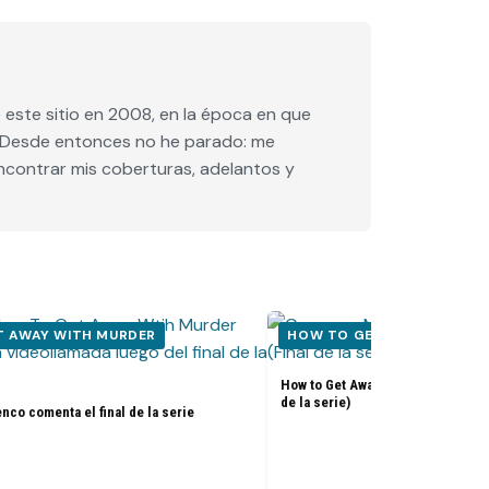
este sitio en 2008, en la época en que
e. Desde entonces no he parado: me
encontrar mis coberturas, adelantos y
T AWAY WITH MURDER
HOW TO GET AWAY WITH M
How to Get Away With Murder 6x15
de la serie)
co comenta el final de la serie