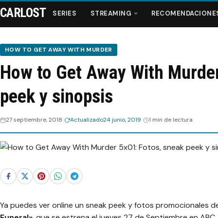
CARLOST
SERIES
STREAMING
RECOMENDACIONE
HOW TO GET AWAY WITH MURDER
How to Get Away With Murder
Series
peek y sinopsis
Streaming
27 septiembre, 2018
Actualizado
24 junio, 2019
1 min de lectura
Recomendaciones
Videos
Webisodios
Ya puedes ver online un sneak peek y fotos promocionales 
Funeral»
, que se estrena el jueves 27 de Septiembre en ABC 