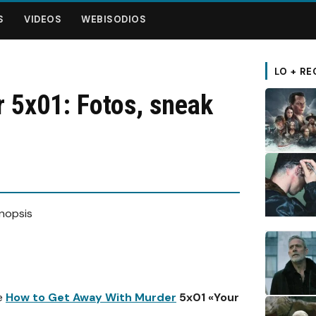
S
VIDEOS
WEBISODIOS
LO + RE
 5x01: Fotos, sneak
de
How to Get Away With Murder
5x01 «Your
.