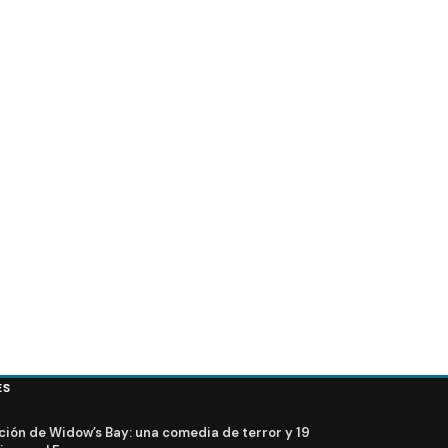
How to Get Away With Murder 6x14: Promo, fotos y
sinopsis
ES
ción de Widow’s Bay: una comedia de terror y 19