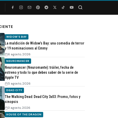
Buscar
CIENTE
WIDOW'S BAY
La maldición de Widow’s Bay: una comedia de terror
y 19 nominaciones al Emmy
6 agosto, 2026
NEUROMANCER
Neuromancer (Neuromante): tráiler, fecha de
estreno y todo lo que debes saber de la serie de
Apple TV
5 agosto, 2026
DEAD CITY
The Walking Dead: Dead City 3x03: Promo, fotos y
sinopsis
3 agosto, 2026
HOUSE OF THE DRAGON