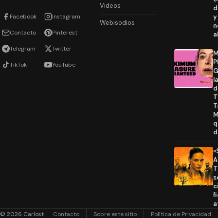
Videos
d
Facebook
Instagram
y
Webisodios
n
Contacto
Pinterest
a
Telegram
Twitter
M
P
TikTok
YouTube
G
l
d
T
T
M
q
d
«
A
T
s
c
f
a
© 2026 Carlost
Contacto
Sobre este sitio
Política de Privacidad