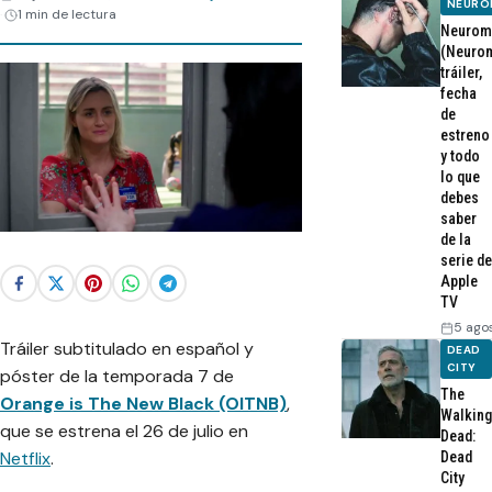
NEURO
1 min de lectura
Neurom
(Neurom
tráiler,
fecha
de
estreno
y todo
lo que
debes
saber
de la
serie de
Apple
TV
5 ago
Tráiler subtitulado en español y
DEAD
CITY
póster de la temporada 7 de
The
Orange is The New Black (OITNB)
,
Walking
que se estrena el 26 de julio en
Dead:
Netflix
.
Dead
City