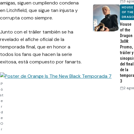
3 ago
amigas, siguen cumpliendo condena
HOUSE
en Litchfield, que sigue tan injusta y
OF THE
corrupta como siempre.
DRAG
House
of the
Junto con el tráiler también se ha
Dragon
revelado el afiche oficial de la
3x08:
temporada final, que en honor a
Promo,
tráiler y
todos los fans que hacen la serie
sinopsi
exitosa, está compuesto por
fanarts
.
del final
de la
tempor
3
P
2 ago
ó
st
e
r
d
e
O
r