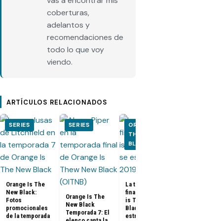
vas a encontrar mis
coberturas,
adelantos y
recomendaciones de
todo lo que voy
viendo.
ARTÍCULOS RELACIONADOS
SERIES
SERIES
ORANGE IS
ORANGE I
THE NEW
THE NEW
BLACK
BLACK
Orange Is The
La temporada
New Black:
final de Orange
Orange Is The
Fotos
is The New
New Black
promocionales
Black se
Orange is Th
Temporada 7: El
de la temporada
estrenará el
New Black
elenco canta la