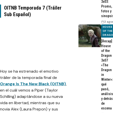
3x03:
Promo,
OITNB Temporada 7 (Tráiler
fotos y
Sub Español)
sinopsi
3 ago
HOUSE
OF THE
DRAG
[Recap]
House
of the
Dragon
3x07
«The
Dragon
Hoy se ha estrenado el emotivo
in
tráiler de la temporada final de
Winter»:
Orange Is The New Black (OITNB)
,
qué
pasó,
en el cuál vemos a Piper (Taylor
análisis
Schilling) adaptándose a su nueva
y detrás
vida en libertad, mientras que su
de
escena
novia Alex (Laura Prepon) y sus