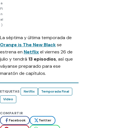
a
Fi
n
al
)
La séptima y última temporada de
Orange is The New Black
se
estrena en
Netflix
el viernes 26 de
julio y tendrá
13 episodios
, así que
váyanse preparado para ese
maratón de capítulos.
ETIQUETAS
Netflix
Temporada Final
Video
COMPARTIR
Facebook
Twitter