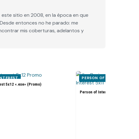
este sitio en 2008, en la época en que
e. Desde entonces no he parado: me
encontrar mis coberturas, adelantos y
INTEREST
PERSON OF INTEREST
est 5x12 «.exe» (Promo)
Person of Interest 5x11 «Synecd