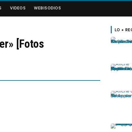
S
VIDEOS
WEBISODIOS
LO + RE
er» [Fotos