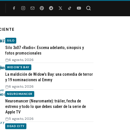
Buscar
CIENTE
SILO
Silo 3x07 «Radio»: Escena adelanto, sinopsis y
fotos promocionales
6 agosto, 2026
WIDOW'S BAY
La maldición de Widow’s Bay: una comedia de terror
y 19 nominaciones al Emmy
6 agosto, 2026
NEUROMANCER
Neuromancer (Neuromante): tráiler, fecha de
estreno y todo lo que debes saber de la serie de
Apple TV
5 agosto, 2026
DEAD CITY