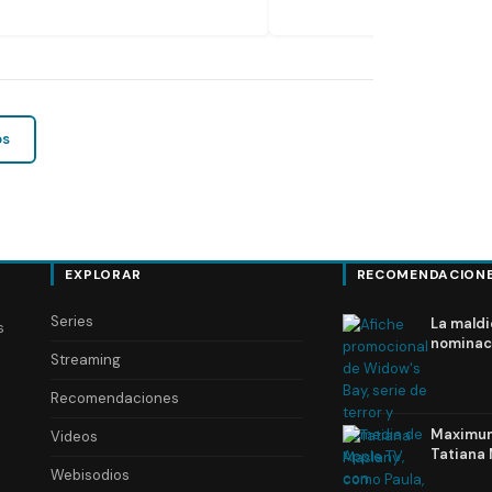
os
EXPLORAR
RECOMENDACION
Series
La maldi
s
nominac
Streaming
Recomendaciones
Maximum 
Videos
Tatiana 
Webisodios