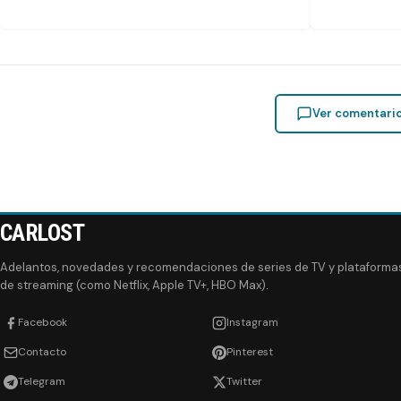
Ver comentari
CARLOST
Adelantos, novedades y recomendaciones de series de TV y plataforma
de streaming (como Netflix, Apple TV+, HBO Max).
Facebook
Instagram
Contacto
Pinterest
Telegram
Twitter