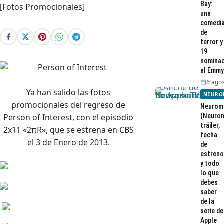
Bay:
una
comedi
de
terror y
19
nominac
al Emmy
6 agos
Ya han salido las fotos
NEURO
promocionales del regreso de
Neurom
(Neurom
Person of Interest, con el episodio
tráiler,
2x11 «2πR», que se estrena en CBS
fecha
el 3 de Enero de 2013.
de
estreno
y todo
lo que
debes
saber
de la
serie de
Apple