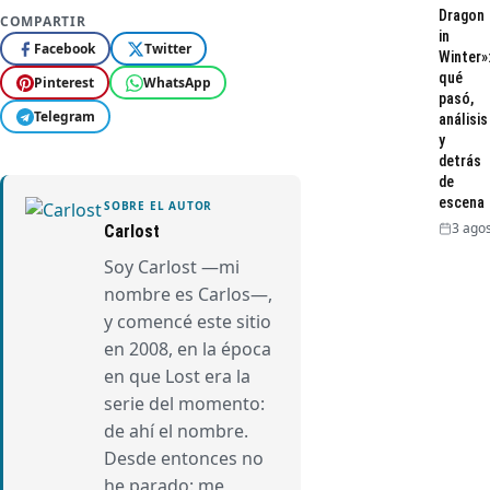
Dragon
COMPARTIR
in
Facebook
Twitter
Winter»
qué
Pinterest
WhatsApp
pasó,
Telegram
análisis
y
detrás
de
escena
SOBRE EL AUTOR
3 agos
Carlost
Soy Carlost —mi
nombre es Carlos—,
y comencé este sitio
en 2008, en la época
en que Lost era la
serie del momento:
de ahí el nombre.
Desde entonces no
he parado: me