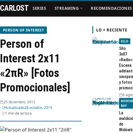
CARLOST
SERIES
STREAMING
RECOMENDACIONES
LO + RECIENTE
PERSON OF INTEREST
Person of
SILO
Series
Silo
3x07
Interest 2x11
«Radio»
Streaming
Escena
«2πR» [Fotos
adelant
sinopsi
Recomendaciones
y fotos
Promocionales]
promoc
Videos
6 agos
WIDOW
25 diciembre, 2012
BAY
Actualizado
28 octubre, 2015
Webisodios
La
1 min de lectura
maldici
de
Widow’s