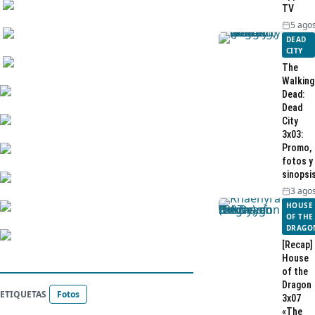
TV
5 agos
DEAD
CITY
The
Walking
Dead:
Dead
City
3x03:
Promo,
fotos y
sinopsi
3 agos
HOUSE
OF THE
DRAGO
[Recap]
House
of the
Dragon
ETIQUETAS
Fotos
3x07
«The