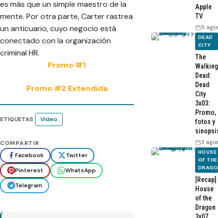
es más que un simple maestro de la
Apple
mente. Por otra parte, Carter rastrea
TV
5 ago
un anticuario, cuyo negocio está
DEAD
conectado con la organización
CITY
criminal HR.
The
Promo #1
Walking
Dead:
Dead
Promo #2 Extendida
City
3x03:
Promo,
ETIQUETAS
Video
fotos y
sinopsi
3 ago
COMPARTIR
HOUSE
Facebook
Twitter
OF THE
DRAG
Pinterest
WhatsApp
[Recap]
Telegram
House
of the
Dragon
3x07