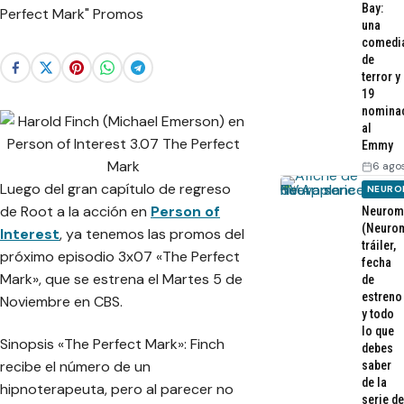
Bay:
una
comedi
de
terror y
19
nomina
al
Emmy
6 ago
Luego del gran capítulo de regreso
NEURO
de Root a la acción en
Person of
Neurom
(Neurom
Interest
, ya tenemos las promos del
tráiler,
próximo episodio 3x07 «The Perfect
fecha
Mark», que se estrena el Martes 5 de
de
estreno
Noviembre en CBS.
y todo
lo que
Sinopsis «The Perfect Mark»: Finch
debes
recibe el número de un
saber
de la
hipnoterapeuta, pero al parecer no
serie de