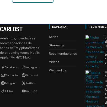
EXPLORAR
RECOMEND
CARLOST
Series
L
Adelantos, novedades y
d
recomendaciones de
Streaming
B
series de TV y plataformas
c
de streaming (como Netflix,
Recomendaciones
t
Apple TV+, HBO Max).
n
Videos
a
Facebook
Instagram
Webisodios
M
Contacto
Pinterest
P
G
Telegram
Twitter
l
A
TikTok
YouTube
T
M
d