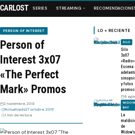
CARLOST
SERIES
STREAMING
RECOMENDACIONE
LO + RECIENTE
PERSON OF INTEREST
Person of
SILO
Series
Silo
3x07
Interest 3x07
«Radio»
Streaming
Escena
«The Perfect
adelant
sinopsi
Recomendaciones
y fotos
Mark» Promos
promoc
Videos
6 ago
WIDOW
2 noviembre, 2013
BAY
Actualizado
27 octubre, 2015
Webisodios
La
1 min de lectura
maldici
de
Widow’s