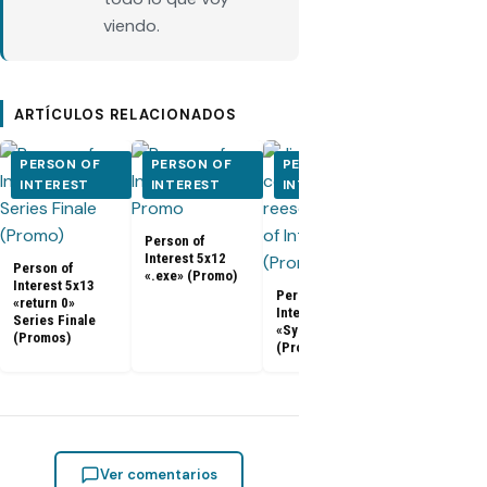
viendo.
ARTÍCULOS RELACIONADOS
PERSON OF
PERSON OF
PERSON OF
PERSON O
INTEREST
INTEREST
INTEREST
INTEREST
Person of
Person of
Interest 5x12
Interest 5x0
Person of
«.exe» (Promo)
5x10 (Promo
Interest 5x13
Person of
«return 0»
Interest 5x11
Series Finale
«Synecdoche»
(Promos)
(Promo)
Ver comentarios