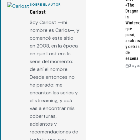
SOBRE EL AUTOR
«The
Dragon
Carlost
in
Soy Carlost —mi
Winter»:
qué
nombre es Carlos—, y
pasó,
comencé este sitio
análisis
en 2008, en la época
y detrás
de
en que Lost era la
escena
serie del momento:
3 ago
de ahí el nombre.
Desde entonces no
he parado: me
encantan las series y
el streaming, y acá
vas a encontrar mis
coberturas,
adelantos y
recomendaciones de
todo lo que voy