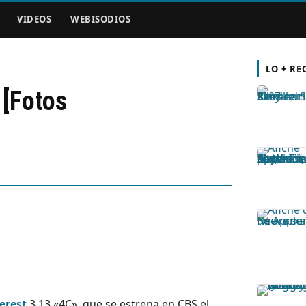
VIDEOS
WEBISODIOS
LO + RE
 [Fotos
erest
3.13 «4C», que se estrena en CBS el