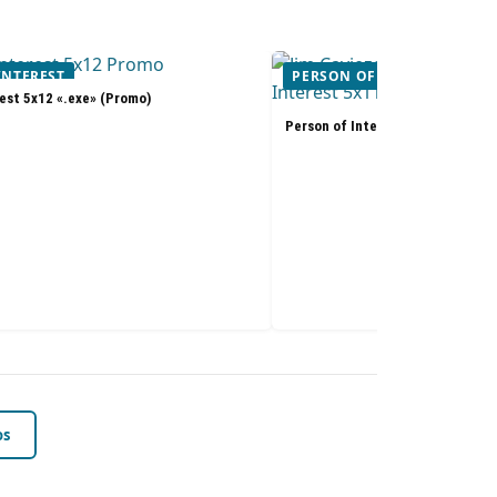
INTEREST
PERSON OF INTEREST
est 5x12 «.exe» (Promo)
Person of Interest 5x11 «Synecd
os