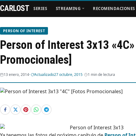
CARLOST
SERIES
STREAMING
RECOMENDACIONES
PERSON OF INTEREST
Person of Interest 3x13 «4C»
Series
Promocionales]
Streaming
13 enero, 2014
Actualizado
27 octubre, 2015
1 min de lectura
Recomendaciones
Videos
Webisodios
Ya tenemos las fotos del próximo capítulo de
Person of Int