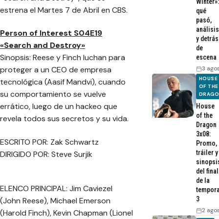
Winter»:
estrena el Martes 7 de Abril en CBS.
qué
pasó,
análisis
Person of Interest S04E19
y detrás
«Search and Destroy»
de
Sinopsis: Reese y Finch luchan para
escena
3 ago
proteger a un CEO de empresa
HOUSE
tecnológica (Aasif Mandvi), cuando
OF THE
su comportamiento se vuelve
DRAG
errático, luego de un hackeo que
House
of the
revela todos sus secretos y su vida.
Dragon
3x08:
ESCRITO POR: Zak Schwartz
Promo,
tráiler y
DIRIGIDO POR: Steve Surjik
sinopsi
del final
de la
ELENCO PRINCIPAL: Jim Caviezel
tempor
3
(John Reese), Michael Emerson
2 ago
(Harold Finch), Kevin Chapman (Lionel