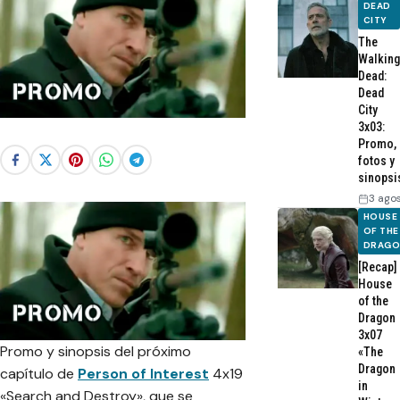
DEAD
CITY
The
Walking
Dead:
Dead
City
3x03:
Promo,
fotos y
sinopsi
3 ago
HOUSE
OF THE
DRAG
[Recap]
House
of the
Dragon
3x07
Promo y sinopsis del próximo
«The
Dragon
capítulo de
Person of Interest
4x19
in
«Search and Destroy», que se