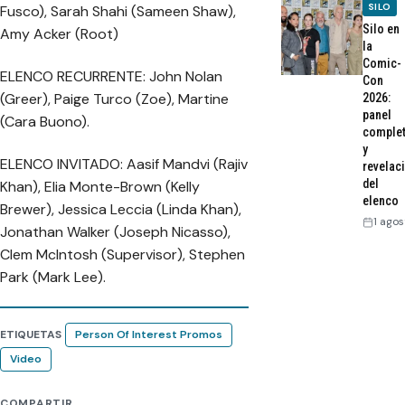
SILO
Fusco), Sarah Shahi (Sameen Shaw),
Silo en
Amy Acker (Root)
la
Comic-
ELENCO RECURRENTE: John Nolan
Con
(Greer), Paige Turco (Zoe), Martine
2026:
panel
(Cara Buono).
comple
y
ELENCO INVITADO: Aasif Mandvi (Rajiv
revelac
del
Khan), Elia Monte-Brown (Kelly
elenco
Brewer), Jessica Leccia (Linda Khan),
1 agos
Jonathan Walker (Joseph Nicasso),
Clem McIntosh (Supervisor), Stephen
Park (Mark Lee).
ETIQUETAS
Person Of Interest Promos
Video
COMPARTIR