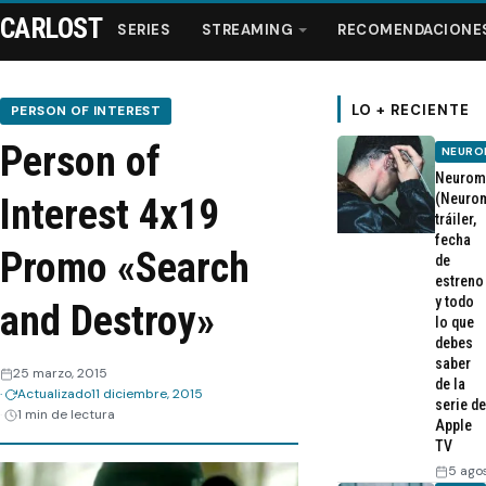
CARLOST
SERIES
STREAMING
RECOMENDACIONE
LO + RECIENTE
PERSON OF INTEREST
Person of
NEURO
Series
Neurom
(Neurom
Interest 4x19
tráiler,
Streaming
fecha
Promo «Search
de
estreno
Recomendaciones
y todo
and Destroy»
lo que
Videos
debes
saber
25 marzo, 2015
de la
Actualizado
11 diciembre, 2015
Webisodios
serie de
1 min de lectura
Apple
TV
5 ago