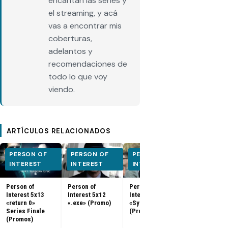
encantan las series y
el streaming, y acá
vas a encontrar mis
coberturas,
adelantos y
recomendaciones de
todo lo que voy
viendo.
ARTÍCULOS RELACIONADOS
PERSON OF
PERSON OF
PERSON OF
PERSON O
INTEREST
INTEREST
INTEREST
INTEREST
Person of
Person of
Person of
Person of
Interest 5x13
Interest 5x12
Interest 5x11
Interest 5x0
«return 0»
«.exe» (Promo)
«Synecdoche»
5x10 (Promo
Series Finale
(Promo)
(Promos)