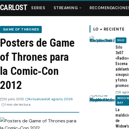
CARLOST
SERIES
STREAMING
RECOMENDACIONE
LO + RECIENTE
GAME OF THRONES
Posters de Game
SILO
Series
Silo
3x07
of Thrones para
«Radio»
Streaming
Escena
la Comic‑Con
adelant
sinopsi
Recomendaciones
y fotos
2012
promoc
Videos
6 ago
WIDOW
10 julio, 2012
Actualizado
6 agosto, 2026
BAY
1 min de lectura
Webisodios
La
maldici
de
Widow’s