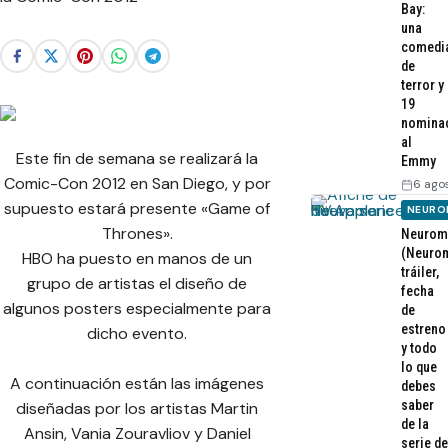
Bay:
una
comedi
de
terror y
19
nomina
al
Este fin de semana se realizará la
Emmy
Comic-Con 2012 en San Diego, y por
6 ago
supuesto estará presente «Game of
NEURO
Thrones».
Neurom
(Neurom
HBO ha puesto en manos de un
tráiler,
grupo de artistas el diseño de
fecha
algunos posters especialmente para
de
estreno
dicho evento.
y todo
lo que
A continuación están las imágenes
debes
saber
diseñadas por los artistas Martin
de la
Ansin, Vania Zouravliov y Daniel
serie de