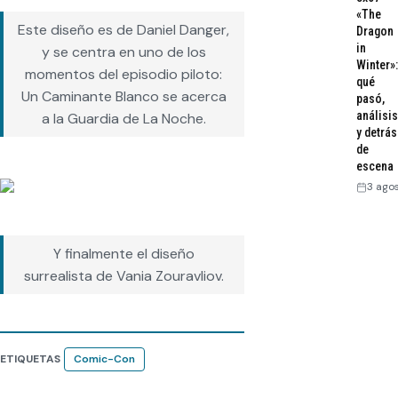
«The
Este diseño es de Daniel Danger,
Dragon
in
y se centra en uno de los
Winter»:
momentos del episodio piloto:
qué
Un Caminante Blanco se acerca
pasó,
análisis
a la Guardia de La Noche.
y detrás
de
escena
3 ago
Y finalmente el diseño
surrealista de Vania Zouravliov.
ETIQUETAS
Comic-Con