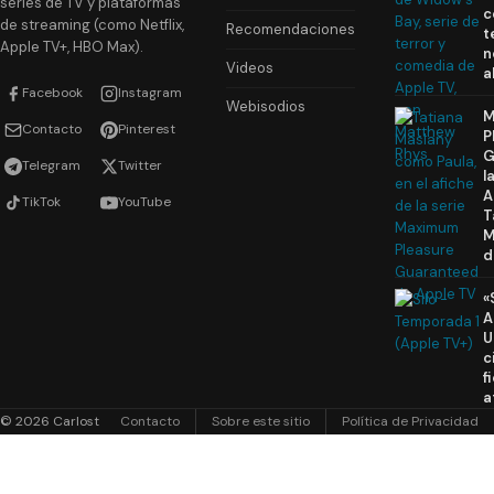
series de TV y plataformas
c
de streaming (como Netflix,
Recomendaciones
t
Apple TV+, HBO Max).
n
Videos
a
Facebook
Instagram
Webisodios
M
Contacto
Pinterest
P
G
Telegram
Twitter
l
A
TikTok
YouTube
T
M
d
«
A
U
c
f
a
© 2026 Carlost
Contacto
Sobre este sitio
Política de Privacidad