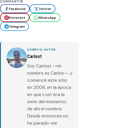
COMPARTIR
Facebook
Twitter
Pinterest
WhatsApp
Telegram
SOBRE EL AUTOR
Carlost
Soy Carlost —mi
nombre es Carlos—, y
comencé este sitio
en 2008, en la época
en que Lost era la
serie del momento:
de ahí el nombre.
Desde entonces no
he parado: me