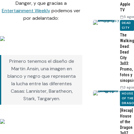
Danger, y que gracias a
Apple
TV
Entertainment Weekly
podemos ver
5 ago
por adelantado:
DEAD
CITY
The
Walking
Dead:
Dead
City
Primero tenemos el diseño de
3x03:
Martin Ansin, una imagen en
Promo,
fotos y
blanco y negro que representa
sinopsi
la lucha entre las diferentes
3 ago
Casas: Lannister, Baratheon,
HOUSE
Stark, Targaryen.
OF THE
DRAG
[Recap]
House
of the
Dragon
3x07