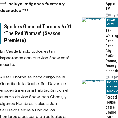
*** Incluye imágenes fuertes y
Apple
TV
desnudos ***
5 ago
DEAD
CITY
Spoilers Game of Thrones 6x01
The
‘The Red Woman’ (Season
Walking
Premiere)
Dead:
Dead
En Castle Black, todos están
City
3x03:
impactados con que Jon Snow esté
Promo,
muerto.
fotos y
sinopsi
Alliser Thorne se hace cargo de la
3 ago
HOUSE
Guardia de la Noche. Ser Davos se
OF THE
encuentra en una habitación con el
DRAG
cuerpo de Jon Snow, con Ghost, y
[Recap]
House
algunos Hombres leales a Jon.
of the
Ser Davos envía a uno de los
Dragon
hombres a buscar a otros leales a
3x07