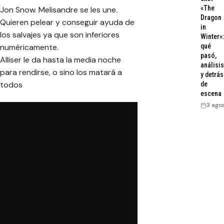
«The
Jon Snow. Melisandre se les une.
Dragon
Quieren pelear y conseguir ayuda de
in
los salvajes ya que son inferiores
Winter»:
numéricamente.
qué
pasó,
Alliser le da hasta la media noche
análisis
para rendirse, o sino los matará a
y detrás
todos
de
escena
3 ago