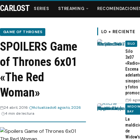
CARLOST
SERIES
STREAMING
RECOMENDACIONE
LO + RECIENTE
GAME OF THRONES
SPOILERS Game
SILO
Series
Silo
3x07
of Thrones 6x01
«Radio»
Streaming
Escena
«The Red
adelant
sinopsi
Recomendaciones
y fotos
Woman»
promoc
Videos
6 ago
WIDOW
24 abril, 2016
Actualizado
6 agosto, 2026
BAY
4 min de lectura
Webisodios
La
maldici
de
Widow’s