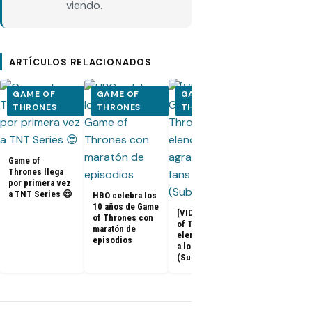
viendo.
ARTÍCULOS RELACIONADOS
GAME OF
GAME OF
GAME OF
GAME OF
THRONES
THRONES
THRONES
THRONES
Adelanto del
documental 
Game of
Game of
Thrones: «La
Thrones llega
Última Guard
por primera vez
a TNT Series 😍
HBO celebra los
10 años de Game
[VIDEOS] Game
of Thrones con
of Thrones: El
maratón de
elenco agradece
episodios
a los fans
(Subtitulado)