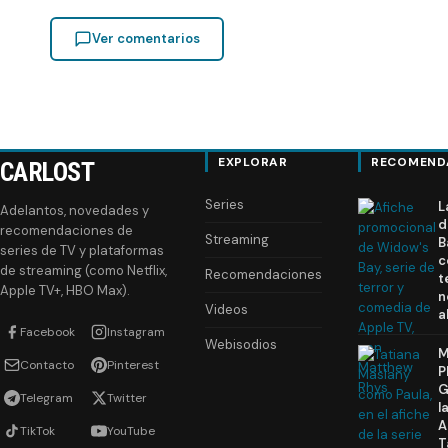
Ver comentarios
EXPLORAR
RECOMEND
CARLOST
Series
L
Adelantos, novedades y
d
recomendaciones de
Streaming
B
series de TV y plataformas
c
de streaming (como Netflix,
Recomendaciones
t
Apple TV+, HBO Max).
n
Videos
a
Facebook
Instagram
Webisodios
M
Contacto
Pinterest
P
G
Telegram
Twitter
l
A
TikTok
YouTube
T