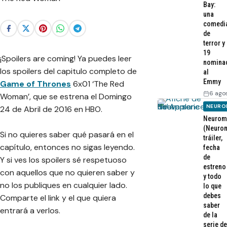
Bay:
una
comedi
de
terror y
19
¡Spoilers are coming! Ya puedes leer
nomina
los spoilers del capitulo completo de
al
Emmy
Game of Thrones
6x01 ‘The Red
6 ago
Woman’, que se estrena el Domingo
NEURO
24 de Abril de 2016 en HBO.
Neurom
(Neurom
Si no quieres saber qué pasará en el
tráiler,
capítulo, entonces no sigas leyendo.
fecha
de
Y si ves los spoilers sé respetuoso
estreno
con aquellos que no quieren saber y
y todo
no los publiques en cualquier lado.
lo que
debes
Comparte el link y el que quiera
saber
entrará a verlos.
de la
serie de