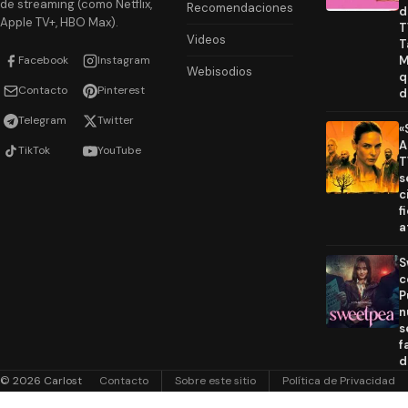
de streaming (como Netflix,
Recomendaciones
d
Apple TV+, HBO Max).
T
Videos
T
Facebook
Instagram
M
Webisodios
q
Contacto
Pinterest
d
Telegram
Twitter
«
A
TikTok
YouTube
T
s
c
f
a
S
c
P
n
s
f
d
© 2026 Carlost
Contacto
Sobre este sitio
Política de Privacidad