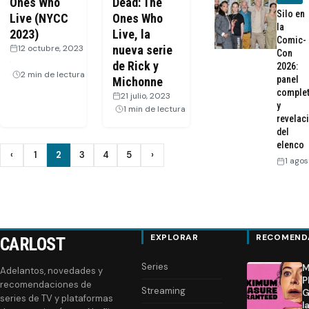
Ones Who
Dead: The
Silo en
Live (NYCC
Ones Who
la
2023)
Live, la
Comic-
12 octubre, 2023
nueva serie
Con
·
de Rick y
2026:
2 min de lectura
panel
Michonne
comple
21 julio, 2023
·
y
1 min de lectura
revelac
del
elenco
Paginación
‹
1
2
3
4
5
›
Anterior
Siguiente
1 agos
de
entradas
EXPLORAR
RECOMEND
CARLOST
Series
M
Adelantos, novedades y
P
recomendaciones de
Streaming
G
series de TV y plataformas
l