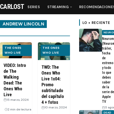
CARLOST
SERIES
STREAMING
RECOMENDACIONE
LO + RECIENTE
ANDREW LINCOLN
NEURO
Series
Neurom
(Neurom
THE ONES
THE ONES
tráiler,
Streaming
WHO LIVE
WHO LIVE
fecha
de
estreno
VIDEO: Intro
Recomendaciones
TWD: The
y todo
de The
Ones Who
lo que
Walking
debes
Live 1x04:
Videos
Dead: The
saber
Promo
de la
Ones Who
subtitulado
serie de
Live
Webisodios
del capítulo
Apple
15 marzo, 2024
TV
4 + fotos
·
5 ago
10 marzo, 2024
2 min de lectura
·
DEAD