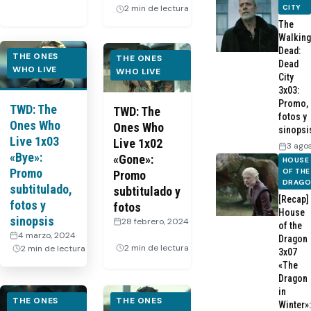
CITY
2 min de lectura
The
Walking
Dead:
THE ONES
THE ONES
Dead
WHO LIVE
WHO LIVE
City
3x03:
Promo,
TWD: The
TWD: The
fotos y
Ones Who
Ones Who
sinopsi
Live 1x03
Live 1x02
3 ago
«Bye»:
«Gone»:
HOUSE
Promo
OF THE
Promo
DRAG
subtitulado,
subtitulado y
[Recap]
fotos y
fotos
House
sinopsis
28 febrero, 2024
of the
·
4 marzo, 2024
·
Dragon
2 min de lectura
2 min de lectura
3x07
«The
Dragon
in
THE ONES
THE ONES
Winter»: