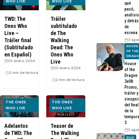
WHO LIVE
WHO LIVE
qué
pasó,
análisis
TWD: The
Tráiler
y detrás
Ones Who
subtitulado
de
Live –
de The
escena
Tráiler final
Walking
3 ago
HOUSE
(Subtitulado
Dead: The
OF THE
en Español)
Ones Who
DRAG
25 enero, 2024
Live
House
·
10 enero, 2024
of the
2 min de lectura
·
Dragon
2 min de lectura
3x08:
Promo,
tráiler y
sinopsi
THE ONES
THE ONES
del final
WHO LIVE
WHO LIVE
de la
tempor
3
Adelantos
Teaser de
2 ago
de TWD: The
The Walking
SILO