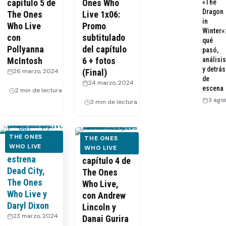
capítulo 5 de
Ones Who
«The
Dragon
The Ones
Live 1x06:
in
Who Live
Promo
Winter»:
con
subtitulado
qué
Pollyanna
del capítulo
pasó,
McIntosh
6 + fotos
análisis
y detrás
26 marzo, 2024
(Final)
de
·
24 marzo, 2024
escena
2 min de lectura
·
3 ago
3 min de lectura
THE ONES
THE ONES
Prime Video
WHO LIVE
Dentro del
WHO LIVE
estrena
capítulo 4 de
Dead City,
The Ones
The Ones
Who Live,
Who Live y
con Andrew
Daryl Dixon
Lincoln y
23 marzo, 2024
Danai Gurira
·