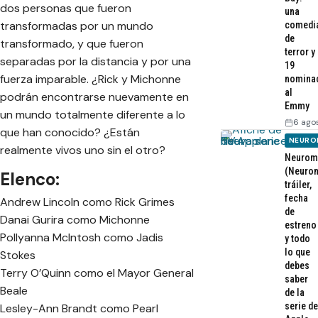
dos personas que fueron
una
transformadas por un mundo
comedi
de
transformado, y que fueron
terror y
separadas por la distancia y por una
19
fuerza imparable. ¿Rick y Michonne
nomina
al
podrán encontrarse nuevamente en
Emmy
un mundo totalmente diferente a lo
6 ago
que han conocido? ¿Están
NEURO
realmente vivos uno sin el otro?
Neurom
(Neurom
Elenco:
tráiler,
fecha
Andrew Lincoln como Rick Grimes
de
Danai Gurira como Michonne
estreno
Pollyanna McIntosh como Jadis
y todo
lo que
Stokes
debes
Terry O’Quinn como el Mayor General
saber
Beale
de la
serie de
Lesley-Ann Brandt como Pearl