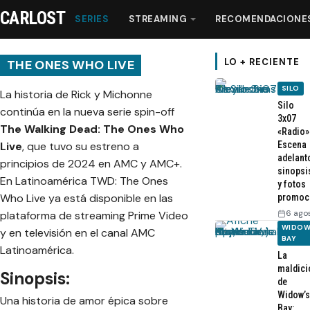
CARLOST
SERIES
STREAMING
RECOMENDACIONE
LO + RECIENTE
THE ONES WHO LIVE
SILO
La historia de Rick y Michonne
Series
Silo
continúa en la nueva serie spin-off
3x07
The Walking Dead: The Ones Who
«Radio»
Streaming
Live
, que tuvo su estreno a
Escena
adelant
principios de 2024 en AMC y AMC+.
sinopsi
En Latinoamérica TWD: The Ones
Recomendaciones
y fotos
Who Live ya está disponible en las
promoc
6 ago
plataforma de streaming Prime Video
Videos
WIDOW
y en televisión en el canal AMC
BAY
Latinoamérica.
La
Webisodios
maldici
Sinopsis:
de
Widow’s
Una historia de amor épica sobre
Bay: