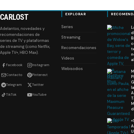
entradas
EXPLORAR
RECOMEND
CARLOST
Series
L
Adelantos, novedades y
d
recomendaciones de
Streaming
B
series de TV y plataformas
c
de streaming (como Netflix,
Recomendaciones
t
Apple TV+, HBO Max).
n
Videos
a
Facebook
Instagram
Webisodios
M
Contacto
Pinterest
P
G
Telegram
Twitter
l
A
TikTok
YouTube
T
M
d
«
A
U