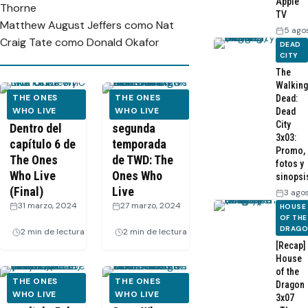
Apple
Thorne
TV
Matthew August Jeffers como Nat
5 ago
Craig Tate como Donald Okafor
DEAD
CITY
The
Walking
THE ONES
THE ONES
Dead:
VIDEO:
WHO LIVE
Podría haber
WHO LIVE
Dead
City
Dentro del
segunda
3x03:
capítulo 6 de
temporada
Promo,
The Ones
de TWD: The
fotos y
Who Live
Ones Who
sinopsi
(Final)
Live
3 ago
31 marzo, 2024
27 marzo, 2024
HOUSE
·
·
OF THE
DRAG
2 min de lectura
2 min de lectura
[Recap]
House
of the
THE ONES
THE ONES
Dragon
Dentro del
WHO LIVE
TWD: The
WHO LIVE
3x07