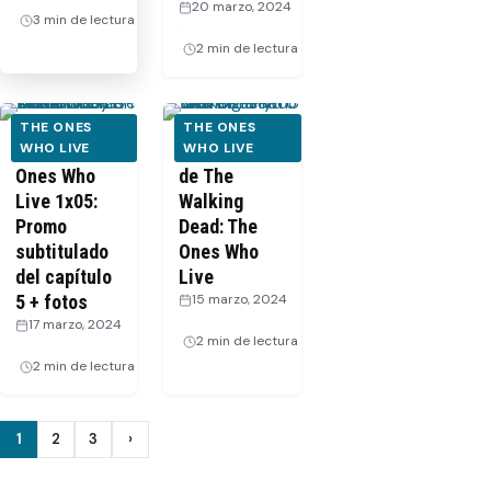
20 marzo, 2024
3 min de lectura
·
2 min de lectura
THE ONES
THE ONES
TWD: The
WHO LIVE
VIDEO: Intro
WHO LIVE
Ones Who
de The
Live 1x05:
Walking
Promo
Dead: The
subtitulado
Ones Who
del capítulo
Live
5 + fotos
15 marzo, 2024
·
17 marzo, 2024
2 min de lectura
·
2 min de lectura
Paginación
1
2
3
›
Siguiente
de