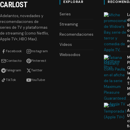
EXPLORAR
RECOMEND
CARLOST
Series
L
Adelantos, novedades y
d
recomendaciones de
Streaming
B
series de TV y plataformas
c
de streaming (como Netflix,
Recomendaciones
t
Apple TV+, HBO Max).
n
Videos
a
Facebook
Instagram
Webisodios
M
Contacto
Pinterest
P
G
Telegram
Twitter
l
A
TikTok
YouTube
T
M
d
«
A
U
c
f