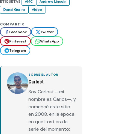
ETIQUETAS
AMC
Andrew Lincoln
Danai Gurira
Video
COMPARTIR
Facebook
Twitter
Pinterest
WhatsApp
Telegram
SOBRE EL AUTOR
Carlost
Soy Carlost —mi
nombre es Carlos—, y
comencé este sitio
en 2008, en la época
en que Lost era la
serie del momento: