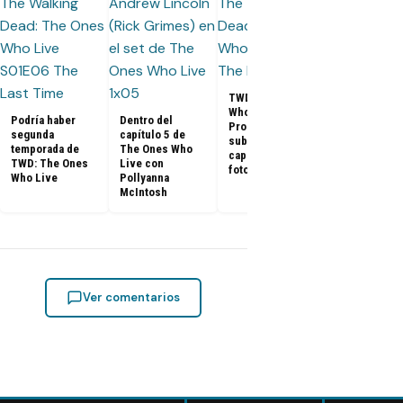
Prime Video
estrena Dea
City, The On
Who Live y D
Dixon
TWD: The Ones
Who Live 1x06:
Podría haber
Dentro del
Promo
segunda
capítulo 5 de
subtitulado del
temporada de
The Ones Who
capítulo 6 +
TWD: The Ones
Live con
fotos (Final)
Who Live
Pollyanna
McIntosh
Ver comentarios