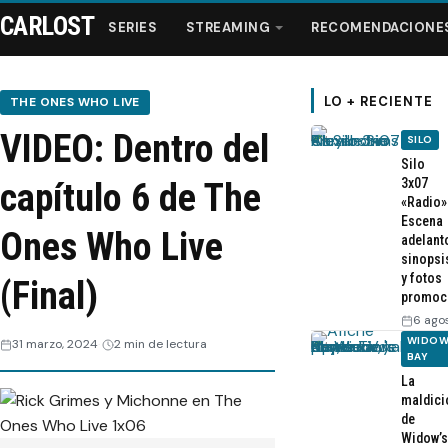
CARLOST
SERIES
STREAMING
RECOMENDACIONE
LO + RECIENTE
THE ONES WHO LIVE
VIDEO: Dentro del
SILO
Series
Silo
3x07
capítulo 6 de The
«Radio»
Streaming
Escena
Ones Who Live
adelant
sinopsi
Recomendaciones
y fotos
(Final)
promoc
Videos
6 ago
WIDOW
31 marzo, 2024
2 min de lectura
BAY
Webisodios
La
maldici
de
Widow’s