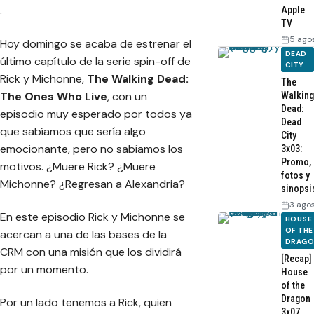
.
Apple
TV
5 ago
Hoy domingo se acaba de estrenar el
DEAD
último capítulo de la serie spin-off de
CITY
Rick y Michonne,
The Walking Dead:
The
The Ones Who Live
, con un
Walking
Dead:
episodio muy esperado por todos ya
Dead
que sabíamos que sería algo
City
emocionante, pero no sabíamos los
3x03:
Promo,
motivos. ¿Muere Rick? ¿Muere
fotos y
Michonne? ¿Regresan a Alexandria?
sinopsi
3 ago
En este episodio Rick y Michonne se
HOUSE
OF THE
acercan a una de las bases de la
DRAG
CRM con una misión que los dividirá
[Recap]
por un momento.
House
of the
Dragon
Por un lado tenemos a Rick, quien
3x07