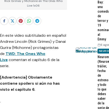
Rick Grimes y Michonne en The Ones Who
Bay:
Live 1x06
una
comedi
de
terror y
19
nomina
al
En este video subtitulado en español
Emmy
Andrew Lincoln (Rick Grimes) y Danai
6 ago
Gurira (Michonne) protagonistas
NEURO
de
TWD: The Ones Who
Neurom
Live
comentan el capítulo 6 de la
(Neurom
serie.
tráiler,
fecha
de
[Advertencia] Obviamente
estreno
contiene spoilers si aún no has
y todo
visto el capítulo 6.
lo que
debes
saber
.
de la
serie de