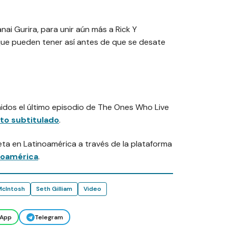
nai Gurira, para unir aún más a Rick Y
que pueden tener así antes de que se desate
dos el último episodio de The Ones Who Live
to subtitulado
.
leta en Latinoamérica a través de la plataforma
noamérica
.
McIntosh
Seth Gilliam
Video
App
Telegram