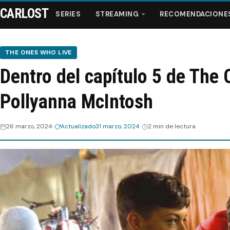
CARLOST
SERIES
STREAMING
RECOMENDACIONE
THE ONES WHO LIVE
Dentro del capítulo 5 de The
Series
Pollyanna McIntosh
Streaming
26 marzo, 2024
Actualizado
31 marzo, 2024
2 min de lectura
Recomendaciones
Videos
Webisodios