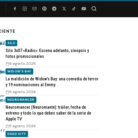
Buscar
CIENTE
SILO
Silo 3x07 «Radio»: Escena adelanto, sinopsis y
fotos promocionales
6 agosto, 2026
WIDOW'S BAY
La maldición de Widow’s Bay: una comedia de terror
y 19 nominaciones al Emmy
6 agosto, 2026
NEUROMANCER
Neuromancer (Neuromante): tráiler, fecha de
estreno y todo lo que debes saber de la serie de
Apple TV
5 agosto, 2026
DEAD CITY