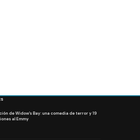
ES
ción de Widow’s Bay: una comedia de terror y 19
iones al Emmy