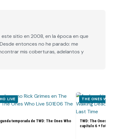
este sitio en 2008, en la época en que
e. Desde entonces no he parado: me
encontrar mis coberturas, adelantos y
HO LIVE
THE ONES WHO LIVE
egunda temporada de TWD: The Ones Who
TWD: The Ones Who Live 1x06: Pr
capítulo 6 + fotos (Final)