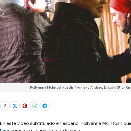
Pollyanna McIntosh (Jadis / Anne) y Andrew Lincoln (Rick Gr
En este video subtitulado en español Pollyanna McIntosh qui
Live
comenta el capítulo 5 de la serie.