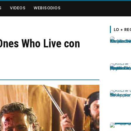
S
VIDEOS
WEBISODIOS
LO + RE
 Ones Who Live con