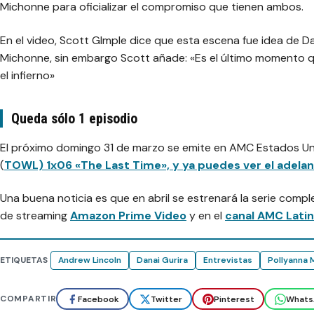
Michonne para oficializar el compromiso que tienen ambos.
En el video, Scott GImple dice que esta escena fue idea de Da
Michonne, sin embargo Scott añade:
«Es el último momento 
el infierno»
Queda sólo 1 episodio
El próximo domingo 31 de marzo se emite en AMC Estados Uni
(
TOWL) 1x06 «The Last Time», y ya puedes ver el adelan
Una buena noticia es que en abril se estrenará la serie comp
de streaming
Amazon Prime Video
y en el
canal AMC Lati
ETIQUETAS
Andrew Lincoln
Danai Gurira
Entrevistas
Pollyanna 
COMPARTIR
Facebook
Twitter
Pinterest
Whats