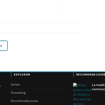
os
EXPLORAR
RECOMENDACION
Series
La maldi
s
nominac
Streaming
Recomendaciones