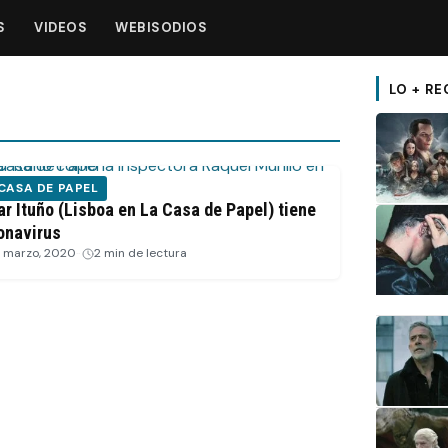
S
VIDEOS
WEBISODIOS
LO + RE
CASA DE PAPEL
iar Ituño (Lisboa en La Casa de Papel) tiene
onavirus
 marzo, 2020
·
2 min de lectura