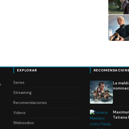
EXPLORAR
RECOMENDACION
Series
La maldi
s
nominac
Streaming
Recomendaciones
Maximum 
Videos
Tatiana 
Webisodios