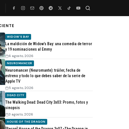
CIENTE
Buscar
WIDOW'S BAY
La maldición de Widow’s Bay: una comedia de terror
y 19 nominaciones al Emmy
6 agosto, 2026
NEUROMANCER
Neuromancer (Neuromante): tráiler, fecha de
estreno y todo lo que debes saber de la serie de
Apple TV
5 agosto, 2026
DEAD CITY
The Walking Dead: Dead City 3x03: Promo, fotos y
sinopsis
3 agosto, 2026
HOUSE OF THE DRAGON
[Recap] House of the Dragon 3x07 «The Dragon in