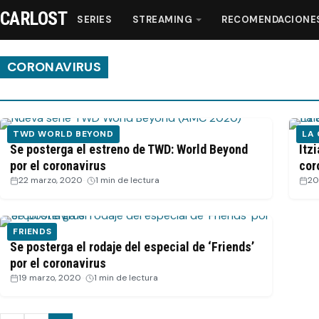
CARLOST
SERIES
STREAMING
RECOMENDACIONE
CORONAVIRUS
Series
TWD WORLD BEYOND
LA 
Streaming
Se posterga el estreno de TWD: World Beyond
Itz
por el coronavirus
cor
22 marzo, 2020
·
1 min de lectura
20
Recomendaciones
Videos
FRIENDS
Se posterga el rodaje del especial de ‘Friends’
por el coronavirus
Webisodios
19 marzo, 2020
·
1 min de lectura