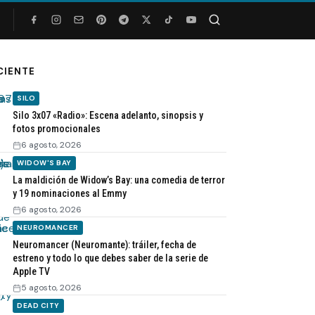
Buscar
CIENTE
SILO
Silo 3x07 «Radio»: Escena adelanto, sinopsis y
fotos promocionales
6 agosto, 2026
WIDOW'S BAY
La maldición de Widow’s Bay: una comedia de terror
y 19 nominaciones al Emmy
6 agosto, 2026
NEUROMANCER
Neuromancer (Neuromante): tráiler, fecha de
estreno y todo lo que debes saber de la serie de
Apple TV
5 agosto, 2026
DEAD CITY