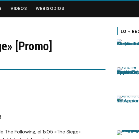
S
VIDEOS
WEBISODIOS
LO + RE
ge» [Promo]
 The Following, el 1x05 «The Siege».