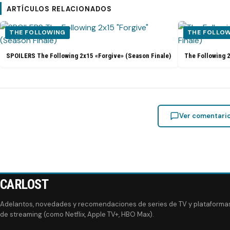
ARTÍCULOS RELACIONADOS
THE FOLLOWING
THE FOLLO
SPOILERS The Following 2x15 «Forgive» (Season Finale)
The Following 
Ver comentari
CARLOST
Adelantos, novedades y recomendaciones de series de TV y plataforma
de streaming (como Netflix, Apple TV+, HBO Max).