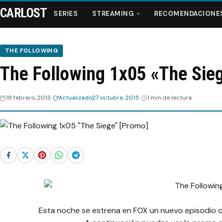
CARLOST
SERIES
STREAMING
RECOMENDACIONE
THE FOLLOWING
The Following 1x05 «The Sie
Series
18 febrero, 2013
Actualizado
27 octubre, 2015
1 min de lectura
Streaming
Recomendaciones
Videos
Webisodios
Esta noche se estrena en FOX un nuevo episodio de