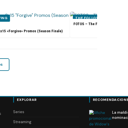
WING
THE FOLLOWING
FOTOS – The Following 2x14 «Sil
2x15 «Forgive» Promos (Season Finale)
os
EXPLORAR
RECOMENDACION
Series
La maldi
s
nominac
Streaming