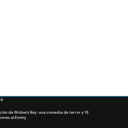
THE FOLLOWING
ence»
The Following 2x14 «Silence» Promo
ES
ción de Widow’s Bay: una comedia de terror y 19
iones al Emmy