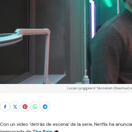
Lucas Lynggaard Tønnesen (Rasmus) en
Con un video
‘detrás de escena’
de la serie, Netflix ha anunc
temporada de
The Rain
🌧