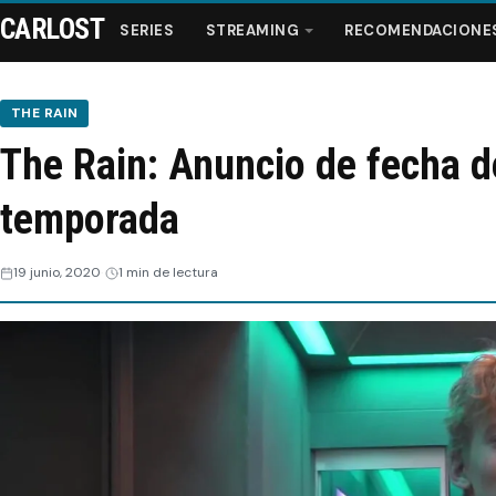
CARLOST
SERIES
STREAMING
RECOMENDACIONE
THE RAIN
The Rain: Anuncio de fecha de
Series
temporada
Streaming
19 junio, 2020
1 min de lectura
Recomendaciones
Videos
Webisodios