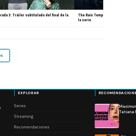
da 3: Tráiler subtitulado del final de la
The Rain Temporada 3: Pósters de 
la serie
os
EXPLORAR
RECOMENDACION
Series
Maximum 
s
Tatiana 
Streaming
Recomendaciones