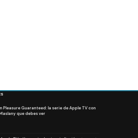
la temporada final de
The Rain Temporada 2 (Netflix): Pósters y tráiler
subtitulado en español
ES
Pleasure Guaranteed: la serie de Apple TV con
Maslany que debes ver