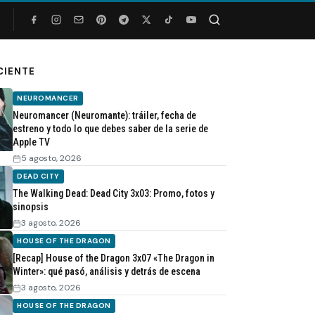
Buscar
CIENTE
NEUROMANCER
Neuromancer (Neuromante): tráiler, fecha de
estreno y todo lo que debes saber de la serie de
Apple TV
5 agosto, 2026
DEAD CITY
The Walking Dead: Dead City 3x03: Promo, fotos y
sinopsis
3 agosto, 2026
HOUSE OF THE DRAGON
[Recap] House of the Dragon 3x07 «The Dragon in
Winter»: qué pasó, análisis y detrás de escena
3 agosto, 2026
HOUSE OF THE DRAGON