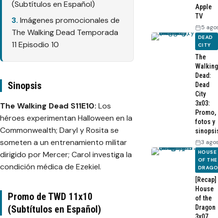
(Subtítulos en Español)
Apple
TV
Imágenes promocionales de
5 ago
The Walking Dead Temporada
DEAD
11 Episodio 10
CITY
The
Walking
Dead:
Sinopsis
Dead
City
3x03:
The Walking Dead S11E10:
Los
Promo,
héroes experimentan Halloween en la
fotos y
Commonwealth; Daryl y Rosita se
sinopsi
someten a un entrenamiento militar
3 ago
HOUSE
dirigido por Mercer; Carol investiga la
OF THE
condición médica de Ezekiel.
DRAG
[Recap]
House
Promo de TWD 11x10
of the
(Subtítulos en Español)
Dragon
3x07