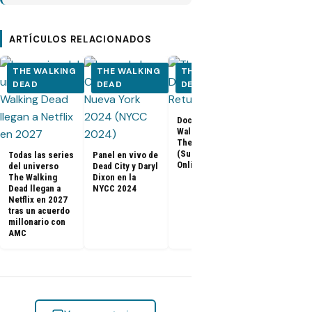
ARTÍCULOS RELACIONADOS
THE WALKING
THE WALKING
THE WALKING
THE WALK
DEAD
DEAD
DEAD
DEAD
Documental The
Walking Dead:
Los últimos
The Return
capítulos de
(Subtitulado
Todas las series
Panel en vivo de
Walking Dea
Online)
del universo
Dead City y Daryl
llegan a Netf
The Walking
Dixon en la
Latinoaméri
Dead llegan a
NYCC 2024
Netflix en 2027
tras un acuerdo
millonario con
AMC