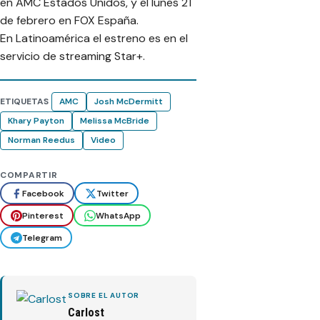
en AMC Estados Unidos, y el lunes 21
de febrero en FOX España.
En Latinoamérica el estreno es en el
servicio de streaming Star+.
ETIQUETAS
AMC
Josh McDermitt
Khary Payton
Melissa McBride
Norman Reedus
Video
COMPARTIR
Facebook
Twitter
Pinterest
WhatsApp
Telegram
SOBRE EL AUTOR
Carlost