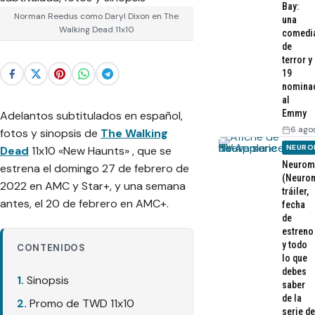
Bay:
Norman Reedus como Daryl Dixon en The
una
Walking Dead 11x10
comedi
de
terror y
19
nomina
al
Emmy
Adelantos subtitulados en español,
6 ago
fotos y sinopsis de
The Walking
NEURO
Dead
11x10 «New Haunts» , que se
Neurom
estrena el domingo 27 de febrero de
(Neurom
2022 en AMC y Star+, y una semana
tráiler,
antes, el 20 de febrero en AMC+.
fecha
de
estreno
y todo
CONTENIDOS
lo que
debes
Sinopsis
saber
de la
Promo de TWD 11x10
serie de