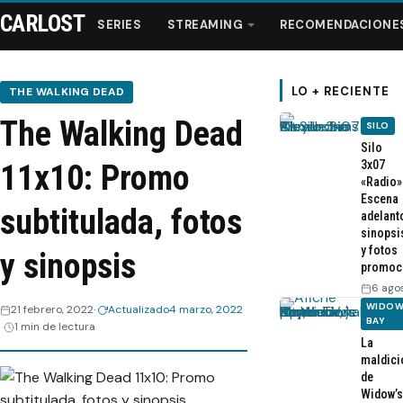
CARLOST
SERIES
STREAMING
RECOMENDACIONE
LO + RECIENTE
THE WALKING DEAD
The Walking Dead
SILO
Series
Silo
3x07
11x10: Promo
«Radio»
Streaming
Escena
subtitulada, fotos
adelant
sinopsi
Recomendaciones
y fotos
y sinopsis
promoc
Videos
6 ago
WIDOW
21 febrero, 2022
Actualizado
4 marzo, 2022
BAY
1 min de lectura
Webisodios
La
maldici
de
Widow’s