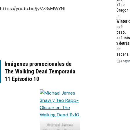
«The
https://youtu.be/jyVz3vMWYNI
Dragon
in
Winter»:
qué
pasó,
análisis
y detrás
de
escena
3 ago
Imágenes promocionales de
The Walking Dead Temporada
11 Episodio 10
Michael James