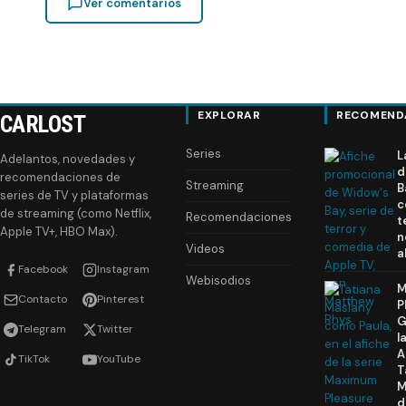
Ver comentarios
EXPLORAR
RECOMEND
CARLOST
Series
L
Adelantos, novedades y
d
recomendaciones de
Streaming
B
series de TV y plataformas
c
de streaming (como Netflix,
Recomendaciones
t
Apple TV+, HBO Max).
n
Videos
a
Facebook
Instagram
Webisodios
M
Contacto
Pinterest
P
G
Telegram
Twitter
l
A
TikTok
YouTube
T
M
d