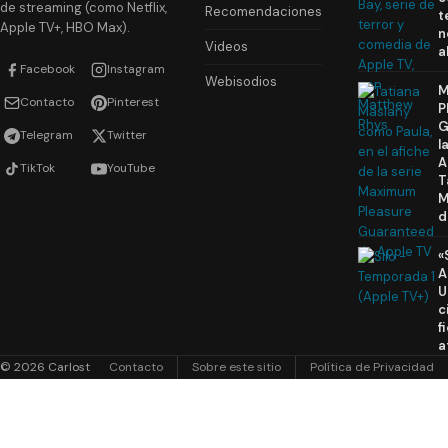
de streaming (como Netflix,
Recomendaciones
t
Apple TV+, HBO Max).
n
Videos
a
Facebook
Instagram
Webisodios
M
Contacto
Pinterest
P
G
Telegram
Twitter
l
A
TikTok
YouTube
T
M
d
«
A
U
c
f
a
© 2026 Carlost
Contacto
Sobre este sitio
Política de Privacidad