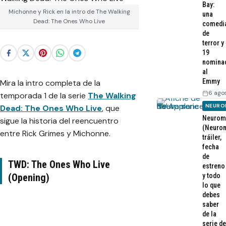
Bay:
Michonne y Rick en la intro de The Walking
una
Dead: The Ones Who Live
comedi
de
terror y
19
nomina
al
Emmy
Mira la intro completa de la
6 ago
temporada 1 de la serie
The Walking
NEURO
Dead: The Ones Who Live
, que
Neurom
sigue la historia del reencuentro
(Neurom
entre Rick Grimes y Michonne.
tráiler,
fecha
de
TWD: The Ones Who Live
estreno
(Opening)
y todo
lo que
debes
saber
de la
serie de