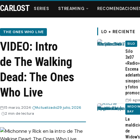
CARLOST
SERIES
STREAMING
RECOMENDACIONE
LO + RECIENTE
THE ONES WHO LIVE
VIDEO: Intro
SILO
Series
Silo
3x07
de The Walking
«Radio»
Streaming
Escena
Dead: The Ones
adelant
sinopsi
Recomendaciones
y fotos
Who Live
promoc
Videos
6 ago
WIDOW
15 marzo, 2024
Actualizado
29 julio, 2026
BAY
2 min de lectura
Webisodios
La
maldici
de
Widow’s