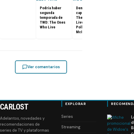
TWD: The On
Who Live 1x0
Podría haber
Dentro del
Promo
segunda
capítulo 5 de
subtitulado 
temporada de
The Ones Who
capítulo 6 +
TWD: The Ones
Live con
fotos (Final)
Who Live
Pollyanna
McIntosh
Ver comentarios
EXPLORAR
RECOMEND
CARLOST
Series
L
Adelantos, novedades y
d
recomendaciones de
Streaming
B
series de TV y plataformas
c