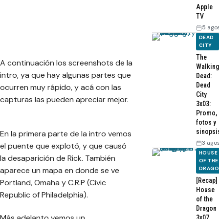
Apple
TV
5 ago
DEAD
CITY
The
A continuación los screenshots de la
Walking
intro, ya que hay algunas partes que
Dead:
Dead
ocurren muy rápido, y acá con las
City
capturas las pueden apreciar mejor.
3x03:
Promo,
fotos y
sinopsi
En la primera parte de la intro vemos
3 ago
el puente que explotó, y que causó
HOUSE
la desaparición de Rick. También
OF THE
DRAG
aparece un mapa en donde se ve
[Recap]
Portland, Omaha y C.R.P (Civic
House
Republic of Philadelphia).
of the
Dragon
Más adelanto vemos un
3x07