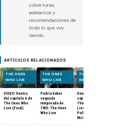
coberturas,
adelantos y
recomendaciones de
todo lo que voy
viendo.
ARTÍCULOS RELACIONADOS
THE ONES
THE ONES
THE ONES
THE ONES
WHO LIVE
WHO LIVE
WHO LIVE
WHO LIVE
VIDEO: Dentro
Podría haber
Dentro del
TWD: The On
del capítulo 6 de
segunda
capítulo 5 de
Who Live 1x0
The Ones Who
temporada de
The Ones Who
Promo
Live (Final)
TWD: The Ones
Live con
subtitulado 
Who Live
Pollyanna
capítulo 6 +
McIntosh
fotos (Final)