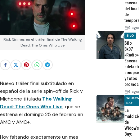
escena
del final
de
tempor
9 ago
SILO
Rick Grimes en el tráiler final de The Walking
Silo
Dead: The Ones Who Live
3x07
«Radio»
Escena
adelant
sinopsi
y fotos
Nuevo tráiler final subtitulado en
promoc
español de la serie spin-off de Rick y
6 ago
Michonne titulada
The Walking
WIDOW
BAY
Dead: The Ones Who Live
, que se
La
estrena el domingo 25 de febrero en
maldici
AMC y AMC+.
de
Widow’s
Bay:
Hoy faltando exactamente un mes