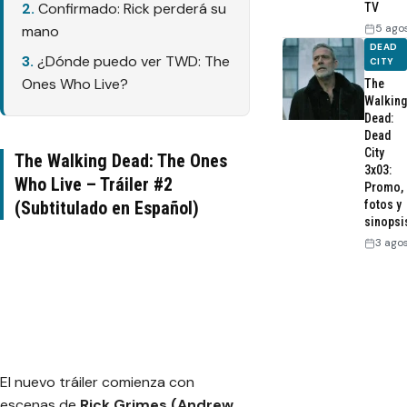
Confirmado: Rick perderá su
TV
5 ago
mano
DEAD
¿Dónde puedo ver TWD: The
CITY
Ones Who Live?
The
Walking
Dead:
Dead
City
The Walking Dead: The Ones
3x03:
Who Live – Tráiler #2
Promo,
(Subtitulado en Español)
fotos y
sinopsi
3 ago
El nuevo tráiler comienza con
escenas de
Rick Grimes (Andrew