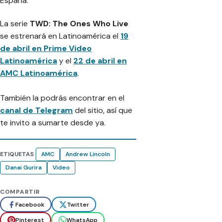
España.
La serie
TWD: The Ones Who Live
se estrenará en Latinoamérica el
19
de abril en Prime Video
Latinoamérica
y el
22 de abril en
AMC Latinoamérica
.
También la podrás encontrar en el
canal de Telegram
del sitio, así que
te invito a sumarte desde ya.
ETIQUETAS
AMC
Andrew Lincoln
Danai Gurira
Video
COMPARTIR
Facebook
Twitter
Pinterest
WhatsApp