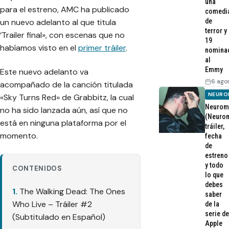
una
para el estreno, AMC ha publicado
comedi
un nuevo adelanto al que titula
de
terror y
‘Trailer final», con escenas que no
19
habíamos visto en el
primer tráiler
.
nomina
al
Emmy
Este nuevo adelanto va
6 ago
acompañado de la canción titulada
NEURO
«
Sky Turns Red
» de Grabbitz, la cual
Neurom
no ha sido lanzada aún, así que no
(Neurom
está en ninguna plataforma por el
tráiler,
momento.
fecha
de
estreno
y todo
CONTENIDOS
lo que
debes
The Walking Dead: The Ones
saber
Who Live – Tráiler #2
de la
serie de
(Subtitulado en Español)
Apple