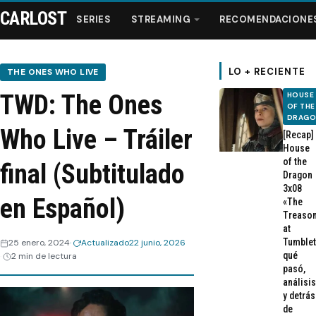
CARLOST
SERIES
STREAMING
RECOMENDACIONE
LO + RECIENTE
THE ONES WHO LIVE
TWD: The Ones
HOUSE
Series
OF THE
DRAG
Who Live – Tráiler
[Recap]
Streaming
House
of the
final (Subtitulado
Dragon
Recomendaciones
3x08
en Español)
«The
Treaso
Videos
at
Tumblet
25 enero, 2024
Actualizado
22 junio, 2026
qué
2 min de lectura
Webisodios
pasó,
análisis
y detrás
de