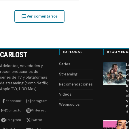
Ver comentarios
EXPLORAR
RECOMEND
CARLOST
Series
L
Adelantos, novedades y
m
recomendaciones de
Streaming
d
series de TV y plataformas
W
de streaming (como Netflix,
Recomendaciones
B
Apple TV+, HBO Max).
c
Videos
d
Facebook
Instagram
y
Webisodios
n
Contacto
Pinterest
a
Telegram
Twitter
M
P