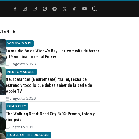
Buscar
CIENTE
WIDOW'S BAY
La maldición de Widow’s Bay: una comedia de terror
y 19 nominaciones al Emmy
6 agosto, 2026
NEUROMANCER
Neuromancer (Neuromante): tráiler, fecha de
estreno y todo lo que debes saber de la serie de
Apple TV
5 agosto, 2026
DEAD CITY
The Walking Dead: Dead City 3x03: Promo, fotos y
sinopsis
3 agosto, 2026
HOUSE OF THE DRAGON