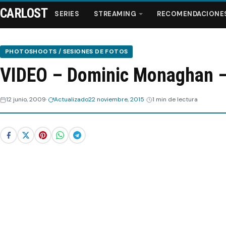
CARLOST
SERIES
STREAMING
RECOMENDACIONE
PHOTOSHOOTS / SESIONES DE FOTOS
VIDEO – Dominic Monaghan –
Series
12 junio, 2009
Actualizado
22 noviembre, 2015
1 min de lectura
Streaming
Recomendaciones
Videos
Webisodios