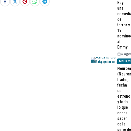
Bay:
una
comedi
de
terror y
19
nomina
al
Emmy
6 ago
NEURO
Neurom
(Neurom
tráiler,
fecha
de
estreno
y todo
lo que
debes
saber
de la
serie de