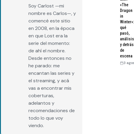
«The
Soy Carlost —mi
Dragon
nombre es Carlos—, y
in
comencé este sitio
Winter»:
en 2008, en la época
qué
pasó,
en que Lost era la
análisis
serie del momento:
y detrás
de ahí el nombre.
de
escena
Desde entonces no
3 ago
he parado: me
encantan las series y
el streaming, y acá
vas a encontrar mis
coberturas,
adelantos y
recomendaciones de
todo lo que voy
viendo.