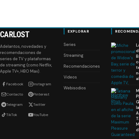
EXPLORAR
RECOMEND
CARLOST
Series
L
Adelantos, novedades y
d
recomendaciones de
Streaming
B
series de TV y plataformas
c
de streaming (como Netflix,
Recomendaciones
t
Apple TV+, HBO Max).
n
Videos
a
Facebook
Instagram
Webisodios
M
Contacto
Pinterest
P
G
Telegram
Twitter
l
A
TikTok
YouTube
T
M
d