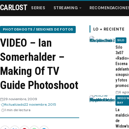
CARLOST
SERIES
STREAMING
RECOMENDACIONE
LO + RECIENTE
PHOTOSHOOTS / SESIONES DE FOTOS
VIDEO – Ian
SILO
Series
Silo
3x07
Somerhalder –
«Radio»
Streaming
Escena
Making Of TV
adelant
sinopsi
Recomendaciones
y fotos
Guide Photoshoot
promoc
Videos
6 ago
WIDOW
29 noviembre, 2009
BAY
Actualizado
22 noviembre, 2015
Webisodios
La
1 min de lectura
maldici
de
Widow’s