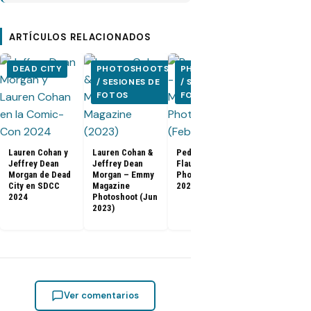
ARTÍCULOS RELACIONADOS
DEAD CITY
PHOTOSHOOTS
PHOTOSHOOTS
PHOTOSH
/ SESIONES DE
/ SESIONES DE
/ SESIONE
FOTOS
FOTOS
FOTOS
Lauren Cohan y
Lauren Cohan &
Pedro Pascal –
Jeffrey Dean
Jeffrey Dean
Flaunt Magazine
[FOTOS] Gam
Morgan de Dead
Morgan – Emmy
Photoshoot (Feb
Thrones: El f
City en SDCC
Magazine
2023)
de la serie e
2024
Photoshoot (Jun
especial de
2023)
(2019)
Ver comentarios