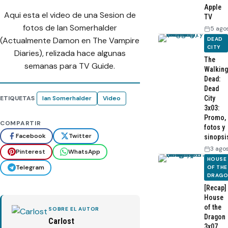
Apple
Aqui esta el video de una Sesion de
TV
fotos de Ian Somerhalder
5 ago
(Actualmente Damon en The Vampire
DEAD
CITY
Diaries), relizada hace algunas
The
semanas para TV Guide.
Walking
Dead:
Dead
ETIQUETAS
Ian Somerhalder
Video
City
3x03:
Promo,
COMPARTIR
fotos y
Facebook
Twitter
sinopsi
3 ago
Pinterest
WhatsApp
HOUSE
Telegram
OF THE
DRAG
[Recap]
House
of the
SOBRE EL AUTOR
Dragon
Carlost
3x07