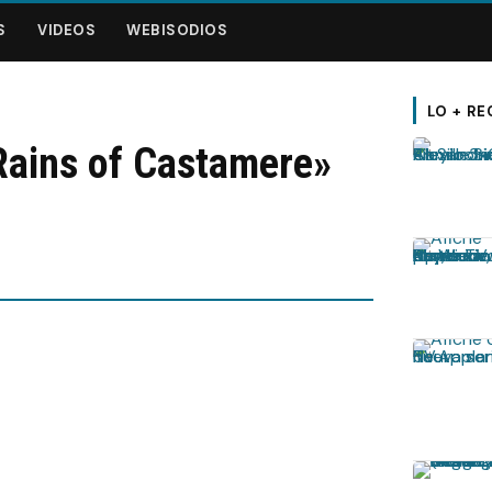
S
VIDEOS
WEBISODIOS
LO + RE
Rains of Castamere»