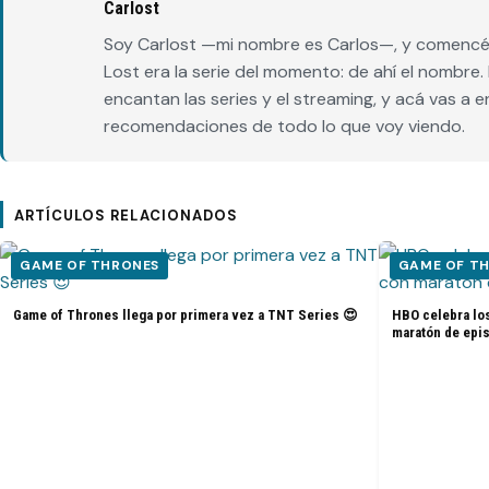
Carlost
Soy Carlost —mi nombre es Carlos—, y comencé 
Lost era la serie del momento: de ahí el nombr
encantan las series y el streaming, y acá vas a 
recomendaciones de todo lo que voy viendo.
ARTÍCULOS RELACIONADOS
GAME OF THRONES
GAME OF T
Game of Thrones llega por primera vez a TNT Series 😍
HBO celebra lo
maratón de epi