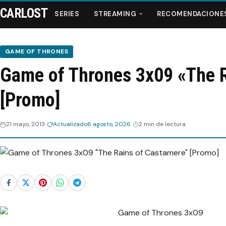
CARLOST
SERIES
STREAMING
RECOMENDACIONE
GAME OF THRONES
Game of Thrones 3x09 «The 
Series
[Promo]
Streaming
21 mayo, 2013
Actualizado
6 agosto, 2026
2 min de lectura
Recomendaciones
Videos
Webisodios