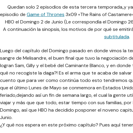
Quedan solo 2 episodios de esta tercera temporada,,y ya
episodio de
Game of Thrones
3x09 «The Rains of Castamere»
HBO el Domingo 2 de Junio (Le correspondía el Domingo 2
A continuación la sinopsis, los motivos de por qué se emiti
subtitulada
.
Luego del capítulo del Domingo pasado en donde vimos la tens
sangre de Melisandre, el buen final que tuvo la negociación d
logran Sam, Gilly y el bebé del Caminante Blanco, y en dond
qué no recogiste la daga?! Es el arma que te acaba de salvar l
cuento que para ver como continúa todo esto tendremos que
que el último Lunes de Mayo se conmemora en Estados Unidos 
feriado,dejando así un fin de semana largo, el cual la gente util
viajar y más que que todo, estar tiempo con sus familias, por l
Domingo, así que HBO ha decidido posponer el noveno capit
Junio.
¿Y qué nos espera en este próximo capítulo? Pues aquí tenem