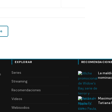
os
EXPLORAR
RECOMENDACION
Series
La maldi
s
nominac
Streaming
Recomendaciones
Maximum 
Videos
Tatiana 
Webisodios