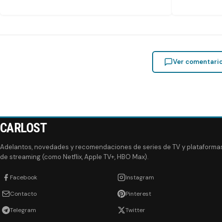
Ver comentari
CARLOST
Adelantos, novedades y recomendaciones de series de TV y plataforma
de streaming (como Netflix, Apple TV+, HBO Max).
Facebook
Instagram
Contacto
Pinterest
Telegram
Twitter