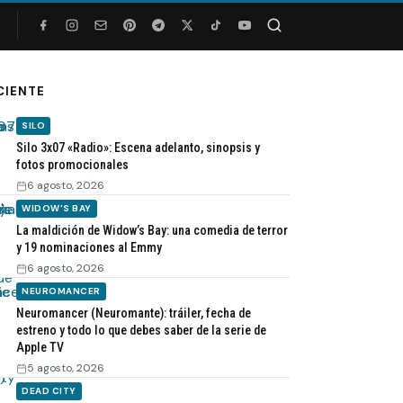
Buscar
CIENTE
SILO
Silo 3x07 «Radio»: Escena adelanto, sinopsis y
fotos promocionales
6 agosto, 2026
WIDOW'S BAY
La maldición de Widow’s Bay: una comedia de terror
y 19 nominaciones al Emmy
6 agosto, 2026
NEUROMANCER
Neuromancer (Neuromante): tráiler, fecha de
estreno y todo lo que debes saber de la serie de
Apple TV
5 agosto, 2026
DEAD CITY