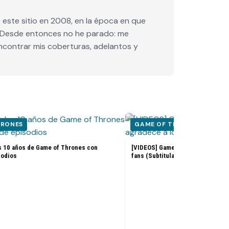
este sitio en 2008, en la época en que
e. Desde entonces no he parado: me
encontrar mis coberturas, adelantos y
HRONES
GAME OF THRONES
s 10 años de Game of Thrones con
[VIDEOS] Game of Thrones: El ele
sodios
fans (Subtitulado)