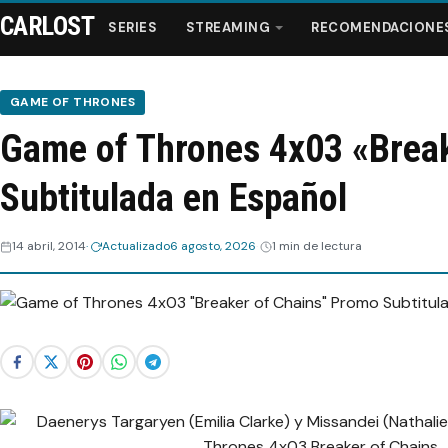
CARLOST
SERIES
STREAMING
RECOMENDACIONE
GAME OF THRONES
Game of Thrones 4x03 «Brea
Series
Subtitulada en Español
Streaming
14 abril, 2014
Actualizado
6 agosto, 2026
1 min de lectura
Recomendaciones
Videos
Webisodios