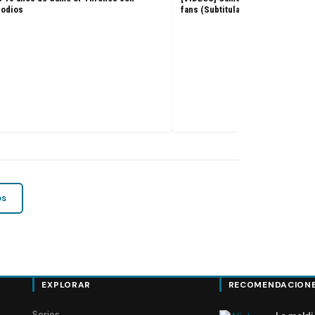
sodios
fans (Subtitulado)
os
EXPLORAR
RECOMENDACION
Series