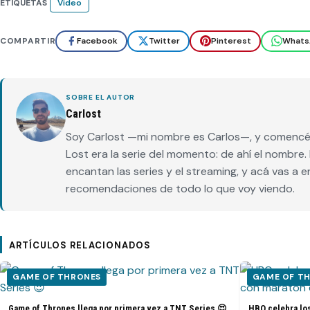
ETIQUETAS
Video
COMPARTIR
Facebook
Twitter
Pinterest
Whats
SOBRE EL AUTOR
Carlost
Soy Carlost —mi nombre es Carlos—, y comencé 
Lost era la serie del momento: de ahí el nombr
encantan las series y el streaming, y acá vas a 
recomendaciones de todo lo que voy viendo.
ARTÍCULOS RELACIONADOS
GAME OF THRONES
GAME OF T
Game of Thrones llega por primera vez a TNT Series 😍
HBO celebra lo