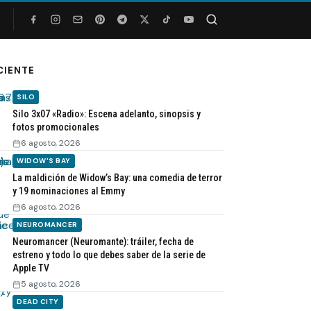
Buscar
CIENTE
SILO
Silo 3x07 «Radio»: Escena adelanto, sinopsis y
fotos promocionales
6 agosto, 2026
WIDOW'S BAY
La maldición de Widow’s Bay: una comedia de terror
y 19 nominaciones al Emmy
6 agosto, 2026
NEUROMANCER
Neuromancer (Neuromante): tráiler, fecha de
estreno y todo lo que debes saber de la serie de
Apple TV
5 agosto, 2026
DEAD CITY