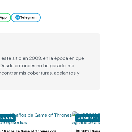
App
Telegram
este sitio en 2008, en la época en que
e. Desde entonces no he parado: me
encontrar mis coberturas, adelantos y
HRONES
GAME OF THRONES
s 10 años de Game of Thrones con
[VIDEOS] Game of Thrones: El ele