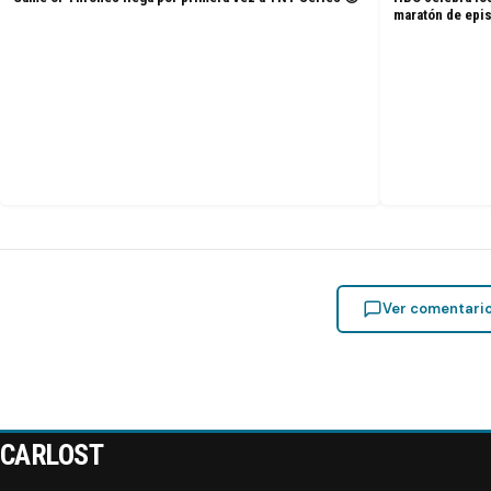
maratón de epi
Ver comentari
CARLOST