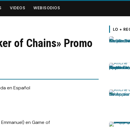
S
VIDEOS
WEBISODIOS
LO + RE
ker of Chains» Promo