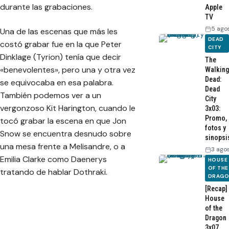
durante las grabaciones.
Apple
TV
5 ago
Una de las escenas que más les
DEAD
costó grabar fue en la que Peter
CITY
Dinklage (Tyrion) tenía que decir
The
«benevolentes», pero una y otra vez
Walking
Dead:
se equivocaba en esa palabra.
Dead
También podemos ver a un
City
vergonzoso Kit Harington, cuando le
3x03:
Promo,
tocó grabar la escena en que Jon
fotos y
Snow se encuentra desnudo sobre
sinopsi
una mesa frente a Melisandre, o a
3 ago
Emilia Clarke como Daenerys
HOUSE
OF THE
tratando de hablar Dothraki.
DRAG
[Recap]
House
of the
Dragon
3x07