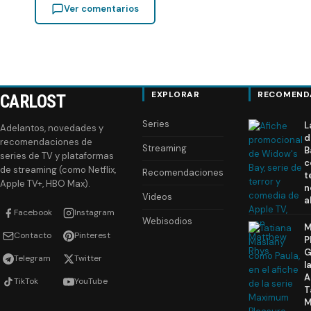
Ver comentarios
EXPLORAR
RECOMEND
CARLOST
Series
L
Adelantos, novedades y
d
recomendaciones de
Streaming
B
series de TV y plataformas
c
de streaming (como Netflix,
Recomendaciones
t
Apple TV+, HBO Max).
n
Videos
a
Facebook
Instagram
Webisodios
M
Contacto
Pinterest
P
G
Telegram
Twitter
l
A
TikTok
YouTube
T
M