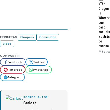
«The
Dragon
in
Winter»:
qué
pasó,
análisis
y detrás
ETIQUETAS
Bloopers
Comic-Con
de
Video
escena
3 ago
COMPARTIR
Facebook
Twitter
Pinterest
WhatsApp
Telegram
SOBRE EL AUTOR
Carlost