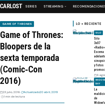
CARLOST
SERIES
STREAMING
RECOMENDACIONE
LO + RECIENTE
GAME OF THRONES
Game of Thrones:
SILO
Series
Silo
3x07
Bloopers de la
«Radio»
Streaming
Escena
sexta temporada
adelant
sinopsi
Recomendaciones
y fotos
(Comic‑Con
promoc
Videos
6 ago
2016)
WIDOW
BAY
Webisodios
La
23 julio, 2016
Actualizado
20 abril, 2019
maldici
1 min de lectura
de
Widow’s