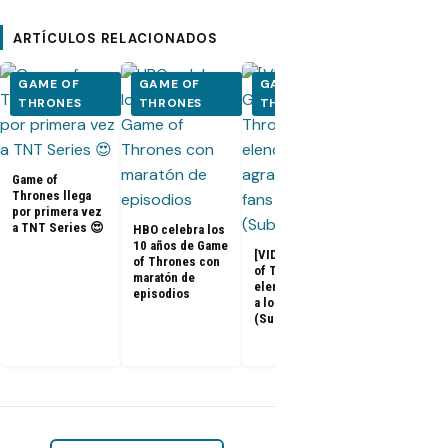
ARTÍCULOS RELACIONADOS
GAME OF
GAME OF
GAME OF
GAME OF
THRONES
THRONES
THRONES
THRONES
Game of
Thrones llega
por primera vez
a TNT Series 😍
HBO celebra los
10 años de Game
[VIDEOS] Game
of Thrones con
of Thrones: El
maratón de
Adelanto del
elenco agradece
episodios
documental 
a los fans
Game of
(Subtitulado)
Thrones: «La
Última Guard