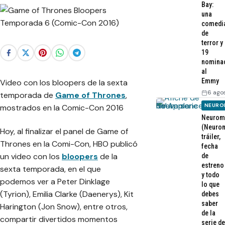
Bay:
una
comedi
de
terror y
19
nomina
al
Emmy
Video con los bloopers de la sexta
6 ago
temporada de
Game of Thrones
,
NEURO
mostrados en la Comic-Con 2016
Neurom
(Neurom
Hoy, al finalizar el panel de Game of
tráiler,
Thrones en la Comi-Con, HBO publicó
fecha
un video con los
bloopers
de la
de
estreno
sexta temporada, en el que
y todo
podemos ver a Peter Dinklage
lo que
(Tyrion), Emilia Clarke (Daenerys), Kit
debes
saber
Harington (Jon Snow), entre otros,
de la
compartir divertidos momentos
serie de