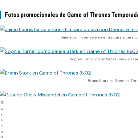
Fotos promocionales de Game of Thrones Temporada
Jaime Lannister se encuentra cara a cara c
Sophie Turner como Sansa Stark en G
Brann Stark en Game of Thr
G
u
s
a
n
o
G