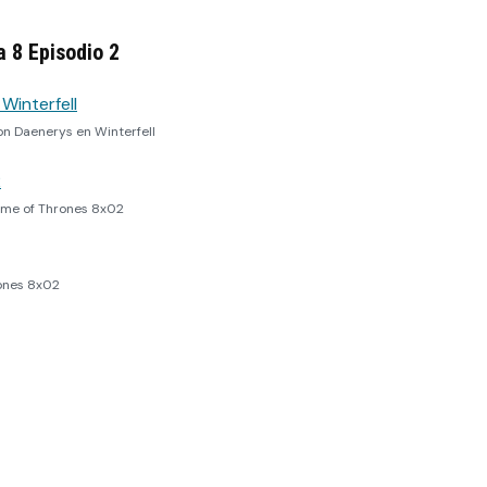
 8 Episodio 2
on Daenerys en Winterfell
ame of Thrones 8x02
ones 8x02