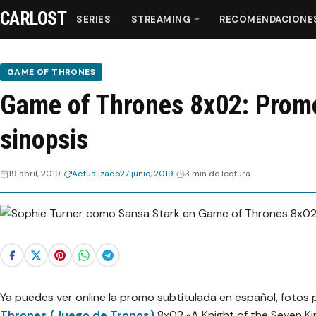
CARLOST
SERIES
STREAMING
RECOMENDACIONE
GAME OF THRONES
Game of Thrones 8x02: Promo 
Series
sinopsis
Streaming
19 abril, 2019
Actualizado
27 junio, 2019
3 min de lectura
Recomendaciones
Videos
Webisodios
Ya puedes ver online la promo subtitulada en español, fotos
Thrones (Juego de Tronos)
8x02 «A Knight of the Seven Ki