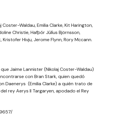
 Coster-Waldau, Emilia Clarke, Kit Harington,
oline Christie, Hafþór Júlíus Björnsson,
 Kristofer Hivju, Jerome Flynn, Rory Mccann.
s que Jaime Lannister (Nikolaj Coster-Waldau)
reencontrarse con Bran Stark, quien quedó
on Daenerys (Emilia Clarke) a quién trato de
a del rey Aerys II Targaryen, apodado el
Rey
29657/