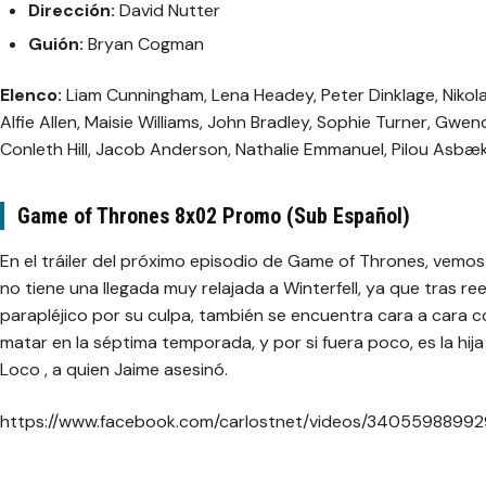
Dirección:
David Nutter
Guión:
Bryan Cogman
Elenco:
Liam Cunningham, Lena Headey, Peter Dinklage, Nikolaj
Alfie Allen, Maisie Williams, John Bradley, Sophie Turner, Gwend
Conleth Hill, Jacob Anderson, Nathalie Emmanuel, Pilou Asbæk,
Game of Thrones 8x02 Promo (Sub Español)
En el tráiler del próximo episodio de Game of Thrones, vemo
no tiene una llegada muy relajada a Winterfell, ya que tras 
parapléjico por su culpa, también se encuentra cara a cara c
matar en la séptima temporada, y por si fuera poco, es la hij
Loco
, a quien Jaime asesinó.
https://www.facebook.com/carlostnet/videos/3405598899