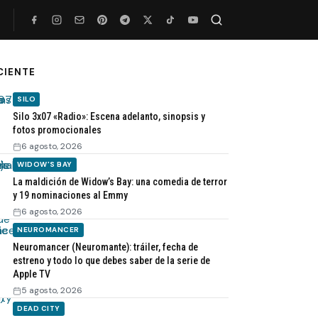
Buscar
CIENTE
SILO
Silo 3x07 «Radio»: Escena adelanto, sinopsis y
fotos promocionales
6 agosto, 2026
WIDOW'S BAY
La maldición de Widow’s Bay: una comedia de terror
y 19 nominaciones al Emmy
6 agosto, 2026
NEUROMANCER
Neuromancer (Neuromante): tráiler, fecha de
estreno y todo lo que debes saber de la serie de
Apple TV
5 agosto, 2026
DEAD CITY