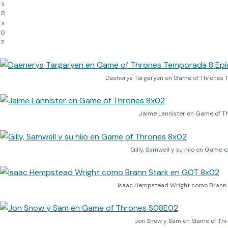
s
8
x
0
2
Daenerys Targaryen en Game of Thrones 
Jaime Lannister en Game of T
Gilly, Samwell y su hijo en Game 
Isaac Hempstead Wright como Brann
Jon Snow y Sam en Game of Th