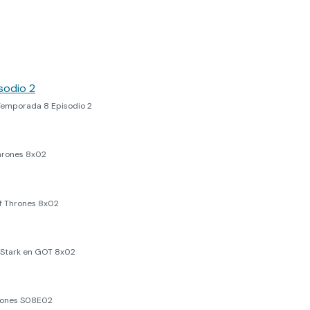
Temporada 8 Episodio 2
hrones 8x02
of Thrones 8x02
 Stark en GOT 8x02
rones S08E02