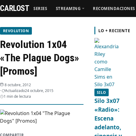
CARLOST
SERIES
STREAMING
RECOMENDACIONES
Series
LO + RECIENTE
REVOLUTION
Revolution 1x04
Streaming
«The Plague Dogs»
Recomendaciones
[Promos]
Videos
8 octubre, 2012
Actualizado
24 octubre, 2015
SILO
Webisodios
1 min de lectura
Silo 3x07
«Radio»:
Escena
adelanto,
sinopsis y
COMPARTIR