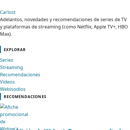
Carlost
Adelantos, novedades y recomendaciones de series de TV
y plataformas de streaming (como Netflix, Apple TV+, HBO
Max).
cebook
Instagram
Contacto
Pinterest
Telegram
Twitter
TikTok
YouTube
EXPLORAR
Series
Streaming
Recomendaciones
Videos
Webisodios
RECOMENDACIONES