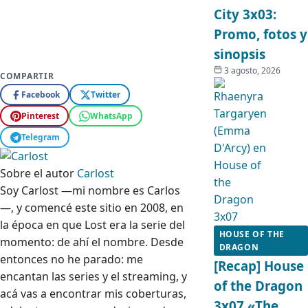
City 3x03:
Promo, fotos y
sinopsis
3 agosto, 2026
COMPARTIR
Facebook
Twitter
Pinterest
WhatsApp
Telegram
Sobre el autor
Carlost
Soy Carlost —mi nombre es Carlos
—, y comencé este sitio en 2008, en
la época en que Lost era la serie del
HOUSE OF THE
momento: de ahí el nombre. Desde
DRAGON
entonces no he parado: me
[Recap] House
encantan las series y el streaming, y
of the Dragon
acá vas a encontrar mis coberturas,
3x07 «The