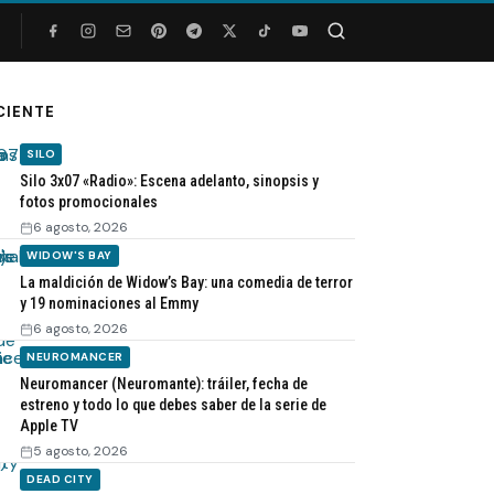
Buscar
CIENTE
SILO
Silo 3x07 «Radio»: Escena adelanto, sinopsis y
fotos promocionales
6 agosto, 2026
WIDOW'S BAY
La maldición de Widow’s Bay: una comedia de terror
y 19 nominaciones al Emmy
6 agosto, 2026
NEUROMANCER
Neuromancer (Neuromante): tráiler, fecha de
estreno y todo lo que debes saber de la serie de
Apple TV
5 agosto, 2026
DEAD CITY