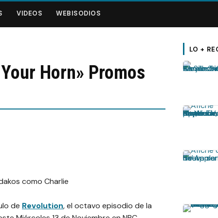
S
VIDEOS
WEBISODIOS
LO + RE
 Your Horn» Promos
ulo de
Revolution
, el octavo episodio de la
este Miércoles 13 de Noviembre en NBC.