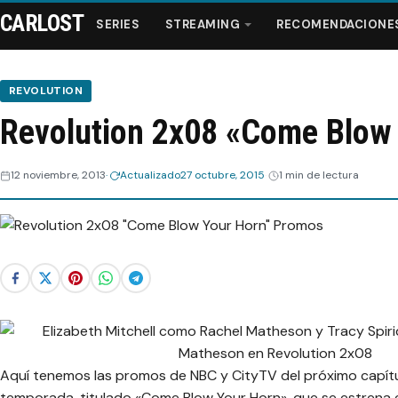
CARLOST
SERIES
STREAMING
RECOMENDACIONE
REVOLUTION
Revolution 2x08 «Come Blow
Series
12 noviembre, 2013
Actualizado
27 octubre, 2015
1 min de lectura
Streaming
Recomendaciones
Videos
Webisodios
Aquí tenemos las promos de NBC y CityTV del próximo capít
temporada, titulado «Come Blow Your Horn», que se estrena 